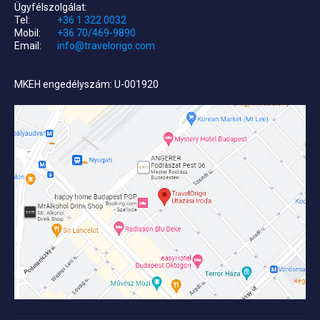
Ügyfélszolgálat:
Tel:
+36 1 322 0032
Mobil:
+36 70/469-9890
Email:
info@travelorigo.com
MKEH engedélyszám: U-001920