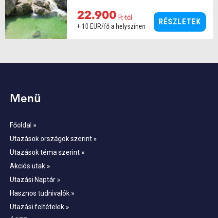
2026-08-22
|
BETELT
2026-10-10
22.900
|
SZOMBAT
Ft-tól
RÉSZLETEK
+ 10 EUR/fő a helyszínen
Az Ausztria Grand Canyonjának is
nevezett szurdokban kristálytiszta
vízesések, kényelmesen járható
deszkaösvények, valamint megannyi
látni- és csodálnivaló várja a
kirándulókat.
...
Menü
KÖVETKEZŐ INDULÁSOK:
2026-08-22
|
BETELT
2026-09-12
|
SZOMBAT
Főoldal »
Utazások országok szerint »
Utazások téma szerint »
Akciós utak »
Utazási Naptár »
Hasznos tudnivalók »
Utazási feltételek »