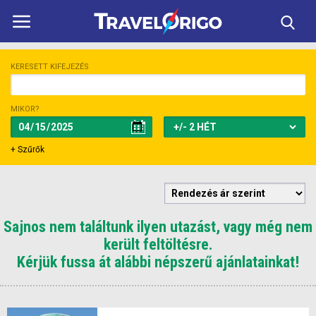
ÚTICÉLOK
KERESETT KIFEJEZÉS
UTAZÁSOK
MIKOR?
HORVÁTORSZÁG
REPÜLŐS UTAK
+ Szűrők
Augusztus, 2026
»
NAPTÁR
Hé
Ke
Sz
Cs
Pé
Sz
Va
27
28
29
30
31
1
2
KAPCSOLAT
Sajnos nem találtunk ilyen utazást, vagy még nem
3
4
5
6
7
8
9
HASZNOS
került feltöltésre.
10
11
12
13
14
15
16
Kérjük fussa át alábbi népszerű ajánlatainkat!
17
18
19
20
21
22
23
24
25
26
27
28
29
30