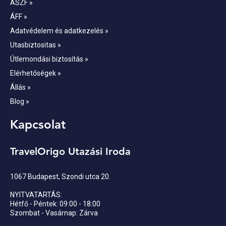
ÁSZF »
ÁFF »
Adatvédelem és adatkezelés »
Utasbiztositas »
Útlemondási biztosítás »
Elérhetőségek »
Állás »
Blog »
Kapcsolat
TravelOrigo Utazási Iroda
1067 Budapest, Szondi utca 20.
NYITVATARTÁS:
Hétfő - Péntek: 09:00 - 18:00
Szombat - Vasárnap: Zárva