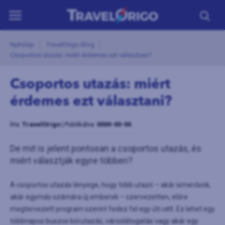
ÚTICÉLOK
Nyitólap
TravelOrigo Blog
Csoportos utazás: miért érdemes ezt választani?
UTAZÁSOK
HORVÁTORSZÁG
Csoportos utazás: miért
érdemes ezt választani?
REPÜLŐS UTAK
NAPTÁR
Írta:
TravelOrigo
| Publikálva:
0000-00-00
KAPCSOLAT
De mit is jelent pontosan a csoportos utazás, és
miért választják egyre többen?
HASZNOS
A csoportos utazás lényege, hogy több utazó – akár ismerősök,
akár egymás számára új emberek – szervezetten, előre
megtervezett program szerint fedez fel egy úti célt. Ez lehet egy
többnapos buszos körutazás, városlátogatás vagy akár egy