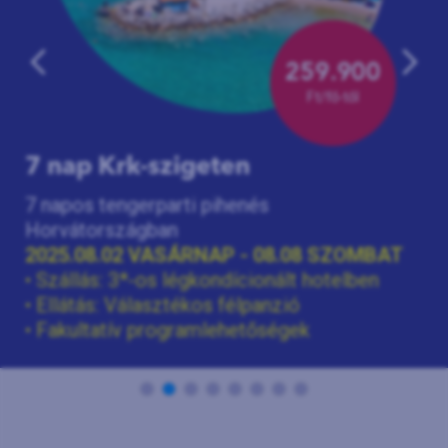
›
259.900
Ft/fő-től
7 nap Krk-szigeten
7 napos tengerparti pihenés
Horvátországban
2025.08.02 VASÁRNAP - 08.08 SZOMBAT
• Szállás: 3*-os légkondícionált hotelben
• Ellátás: Választékos félpanzió
• Fakultatív programlehetőségek