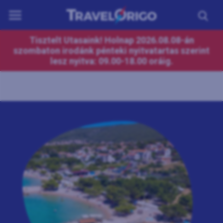
ÚTICÉLOK
Tisztelt Utasaink! Holnap 2026.08.08-án
szombaton irodánk pénteki nyitvatartas szerint
UTAZÁSOK
lesz nyitva: 09.00-18.00 oráig.
HORVÁTORSZÁG
REPÜLŐS UTAK
NAPTÁR
KAPCSOLAT
HASZNOS