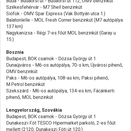
Buda - Budaörsi út - Budaörsi út 112, OMV benzinkút
Székesfehérvár - M7 Shell benzinkút
Siófok - OMV Spar Express (Vak Bottyán utca 1.)
Balatonlelle - MOL Fresh Corner benzinkút (M7 autópálya
137 km)
Nagykanizsa - Régi 7-es főút MOL benzinkút (Garay u.
15.)
Bosznia
Budapest, BOK csarnok - Dózsa György út 1
Dunaújváros - M6-os autópálya, 70-s km, Újvárosi pihenő,
OMV benzinkút
Paks - M6-os autópálya, 108-as km, Paksi pihenő,
M.Petrol benzinkút
Szekszárd - M6-os autópálya, 134-es km, Fácánkerti
pihenő, MOL benzinkút
Lengyelország, Szovákia
Budapest, BOK csarnok - Dózsa György út 1
Dunakeszi-Fót TESCO Hipermarket parkoló, 2-es főút
mellett (2120, Dunakeszi Fóti út 120.)