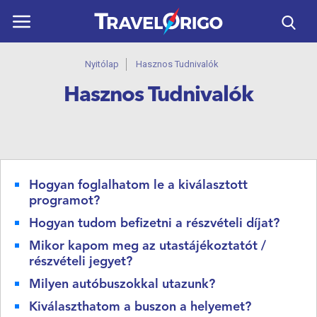
ÚTICÉLOK
Nyitólap
Hasznos Tudnivalók
UTAZÁSOK
Hasznos Tudnivalók
HORVÁTORSZÁG
REPÜLŐS UTAK
NAPTÁR
Hogyan foglalhatom le a kiválasztott
programot?
KAPCSOLAT
Hogyan tudom befizetni a részvételi díjat?
HASZNOS
Mikor kapom meg az utastájékoztatót /
részvételi jegyet?
Milyen autóbuszokkal utazunk?
Kiválaszthatom a buszon a helyemet?