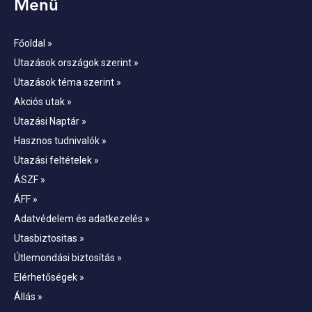
Menü
Főoldal »
Utazások országok szerint »
Utazások téma szerint »
Akciós utak »
Utazási Naptár »
Hasznos tudnivalók »
Utazási feltételek »
ÁSZF »
ÁFF »
Adatvédelem és adatkezelés »
Utasbiztositas »
Útlemondási biztosítás »
Elérhetőségek »
Állás »