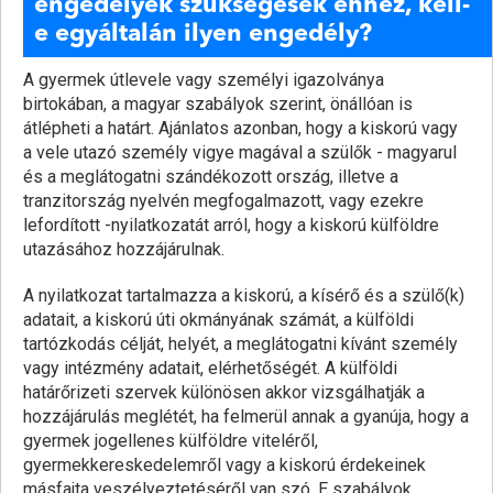
engedélyek szükségesek ehhez, kell-
e egyáltalán ilyen engedély?
A gyermek útlevele vagy személyi igazolványa
birtokában, a magyar szabályok szerint, önállóan is
átlépheti a határt. Ajánlatos azonban, hogy a kiskorú vagy
a vele utazó személy vigye magával a szülők - magyarul
és a meglátogatni szándékozott ország, illetve a
tranzitország nyelvén megfogalmazott, vagy ezekre
lefordított -nyilatkozatát arról, hogy a kiskorú külföldre
utazásához hozzájárulnak.
A nyilatkozat tartalmazza a kiskorú, a kísérő és a szülő(k)
adatait, a kiskorú úti okmányának számát, a külföldi
tartózkodás célját, helyét, a meglátogatni kívánt személy
vagy intézmény adatait, elérhetőségét. A külföldi
határőrizeti szervek különösen akkor vizsgálhatják a
hozzájárulás meglétét, ha felmerül annak a gyanúja, hogy a
gyermek jogellenes külföldre viteléről,
gyermekkereskedelemről vagy a kiskorú érdekeinek
másfajta veszélyeztetéséről van szó. E szabályok