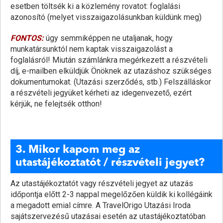
esetben töltsék ki a közlemény rovatot: foglalási
azonosító (melyet visszaigazolásunkban küldünk meg)
FONTOS:
úgy semmiképpen ne utaljanak, hogy
munkatársunktól nem kaptak visszaigazolást a
foglalásról! Miután számlánkra megérkezett a részvételi
díj, e-mailben elküldjük Önöknek az utazáshoz szükséges
dokumentumokat. (Utazási szerződés, stb.) Felszálláskor
a részvételi jegyüket kérheti az idegenvezető, ezért
kérjük, ne felejtsék otthon!
3. Mikor kapom meg az
utastájékoztatót / részvételi jegyet?
Az utastájékoztatót vagy részvételi jegyet az utazás
időpontja előtt 2-3 nappal megelőzően küldik ki kollégáink
a megadott emial címre. A TravelOrigo Utazási Iroda
sajátszervezésű utazásai esetén az utastájékoztatóban