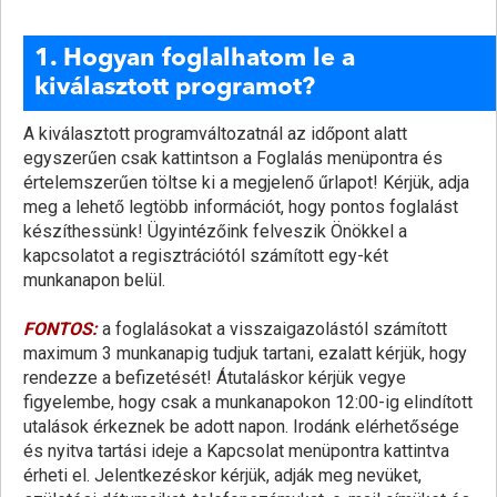
1. Hogyan foglalhatom le a
kiválasztott programot?
A kiválasztott programváltozatnál az időpont alatt
egyszerűen csak kattintson a Foglalás menüpontra és
értelemszerűen töltse ki a megjelenő űrlapot! Kérjük, adja
meg a lehető legtöbb információt, hogy pontos foglalást
készíthessünk! Ügyintézőink felveszik Önökkel a
kapcsolatot a regisztrációtól számított egy-két
munkanapon belül.
FONTOS:
a foglalásokat a visszaigazolástól számított
maximum 3 munkanapig tudjuk tartani, ezalatt kérjük, hogy
rendezze a befizetését! Átutaláskor kérjük vegye
figyelembe, hogy csak a munkanapokon 12:00-ig elindított
utalások érkeznek be adott napon. Irodánk elérhetősége
és nyitva tartási ideje a Kapcsolat menüpontra kattintva
érheti el. Jelentkezéskor kérjük, adják meg nevüket,