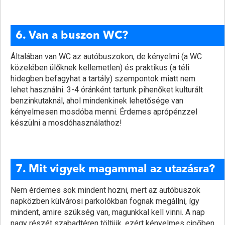
6. Van a buszon WC?
Általában van WC az autóbuszokon, de kényelmi (a WC
közelében ülőknek kellemetlen) és praktikus (a téli
hidegben befagyhat a tartály) szempontok miatt nem
lehet használni. 3-4 óránként tartunk pihenőket kulturált
benzinkutaknál, ahol mindenkinek lehetősége van
kényelmesen mosdóba menni. Érdemes aprópénzzel
készülni a mosdóhasználathoz!
7. Mit vigyek magammal az utazásra?
Nem érdemes sok mindent hozni, mert az autóbuszok
napközben külvárosi parkolókban fognak megállni, így
mindent, amire szükség van, magunkkal kell vinni. A nap
nagy részét szabadtéren töltjük, ezért kényelmes cipőben