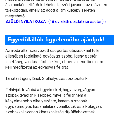
államonként eltérőek lehetnek, ezért javasolt az előzetes
tájékozódás, amely az adott állam külképviseletén
megtehető.
SZÜLŐI NYILATKOZAT
(18 év alatti utaztatása esetén) »
Egyedülállók figyelemébe ajánljuk!
Az iroda által szervezett csoportos utazásoknál felár
ellenében foglalható egyágyas szoba. Igény esetén
lehetőség van társitást is kérni, ebben az esetben nem
kell megfizetni az egyágyas felárat.
Társítást igénylőnek 2 elhelyezést biztosítunk.
Felhívjuk továbbá a figyelmüket, hogy az egyágyas
szobák gyakran kisebbek, mivel a felár nem a
kényelmesebb elhelyezésre, hanem a szobák
egyszemélyes használatára vonatkozik és a kétágyas
szobákkal azonos kihasználtság díjkülönbözetnek