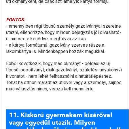
úti okmányként, de csak azt, amelyik kártya formájú.
FONTOS:
- amennyiben régi típusú személyigazolvánnyal szeretne
utazni, ellenőrizze, hogy minden bejegyzés jól olvasható-
e, nincs-e elkenődve, megfolyva az írás.
- a kártya formátumú igazolvány szerves része a
lakcímkártya is. Mindenképpen hozzák magukkal.
Ebből következik, hogy más okmányt - például az új
típusú jogosítványt, diákigazolványt, születési anyakönyvi
kivonatot - nem lehet felhasználni a határátlépéshez.
Tehát ha otthon maradt az útlevél vagy a személyi, sajnos
más választás nincs, vissza kell menni érte.
11. Kiskorú gyermekem kísérővel
vagy egyedül utazik. Milyen