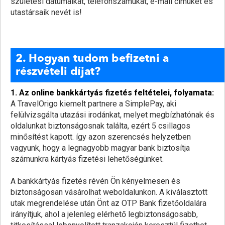
születési dátumaikat, telefonszámukat, e-mail címüket és
utastársaik nevét is!
2. Hogyan tudom befizetni a
részvételi díjat?
1. Az online bankkártyás fizetés feltételei, folyamata:
A TravelOrigo kiemelt partnere a SimplePay, aki
felülvizsgálta utazási irodánkat, melyet megbízhatónak és
oldalunkat biztonságosnak találta, ezért 5 csillagos
minősítést kapott. így azon szerencsés helyzetben
vagyunk, hogy a legnagyobb magyar bank biztosítja
számunkra kártyás fizetési lehetőségünket.
A bankkártyás fizetés révén Ön kényelmesen és
biztonságosan vásárolhat weboldalunkon. A kiválasztott
utak megrendelése után Önt az OTP Bank fizetőoldalára
irányítjuk, ahol a jelenleg elérhető legbiztonságosabb,