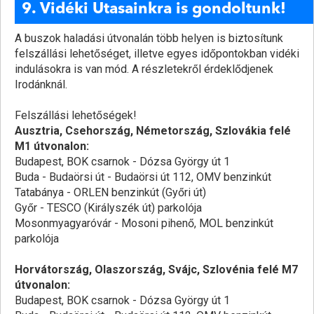
9. Vidéki Utasainkra is gondoltunk!
A buszok haladási útvonalán több helyen is biztosítunk
felszállási lehetőséget, illetve egyes időpontokban vidéki
indulásokra is van mód. A részletekről érdeklődjenek
Irodánknál.
Felszállási lehetőségek!
Ausztria, Csehország, Németország, Szlovákia felé
M1 útvonalon:
Budapest, BOK csarnok - Dózsa György út 1
Buda - Budaörsi út - Budaörsi út 112, OMV benzinkút
Tatabánya - ORLEN benzinkút (Győri út)
Győr - TESCO (Királyszék út) parkolója
Mosonmyagyaróvár - Mosoni pihenő, MOL benzinkút
parkolója
Horvátország, Olaszország, Svájc, Szlovénia felé M7
útvonalon:
Budapest, BOK csarnok - Dózsa György út 1