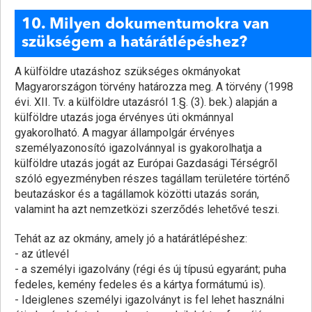
10. Milyen dokumentumokra van
szükségem a határátlépéshez?
A külföldre utazáshoz szükséges okmányokat
Magyarországon törvény határozza meg. A törvény (1998
évi. XII. Tv. a külföldre utazásról 1.§. (3). bek.) alapján a
külföldre utazás joga érvényes úti okmánnyal
gyakorolható. A magyar állampolgár érvényes
személyazonosító igazolvánnyal is gyakorolhatja a
külföldre utazás jogát az Európai Gazdasági Térségről
szóló egyezményben részes tagállam területére történő
beutazáskor és a tagállamok közötti utazás során,
valamint ha azt nemzetközi szerződés lehetővé teszi.
Tehát az az okmány, amely jó a határátlépéshez:
- az útlevél
- a személyi igazolvány (régi és új típusú egyaránt; puha
fedeles, kemény fedeles és a kártya formátumú is).
- Ideiglenes személyi igazolványt is fel lehet használni