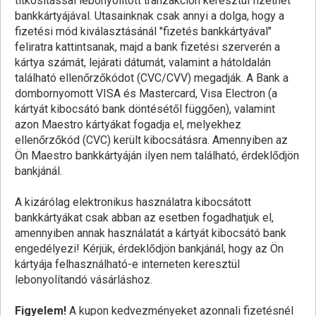
titkosítással lebonyolított tranzakción keresztül fizethet
bankkártyájával. Utasainknak csak annyi a dolga, hogy a
fizetési mód kiválasztásánál "fizetés bankkártyával"
feliratra kattintsanak, majd a bank fizetési szerverén a
kártya számát, lejárati dátumát, valamint a hátoldalán
található ellenőrzőkódot (CVC/CVV) megadják. A Bank a
dombornyomott VISA és Mastercard, Visa Electron (a
kártyát kibocsátó bank döntésétől függően), valamint
azon Maestro kártyákat fogadja el, melyekhez
ellenőrzőkód (CVC) került kibocsátásra. Amennyiben az
Ön Maestro bankkártyáján ilyen nem található, érdeklődjön
bankjánál.
A kizárólag elektronikus használatra kibocsátott
bankkártyákat csak abban az esetben fogadhatjuk el,
amennyiben annak használatát a kártyát kibocsátó bank
engedélyezi! Kérjük, érdeklődjön bankjánál, hogy az Ön
kártyája felhasználható-e interneten keresztül
lebonyolítandó vásárláshoz.
Figyelem!
A kupon kedvezményeket azonnali fizetésnél