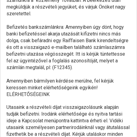
számunkra a "közlemény" rovatban. A beérkezés után
megküldjük a részvételi jegyüket, és várjuk Önöket nagy
szeretettel.
Befizetés bankszámlánkra: Amennyiben úgy dönt, hogy
banki befizetéssel akarja utazását kifizetni nincs más
dolga, csak befáradni egy Raiffaisen Bank kirendeltségre
és ott a visszaigazó e-mailben található számlaszámra
befizetni utazása végösszegét. Itt is kérjük tüntettesse
fel az ügyintézővel a foglalás azonosítóját, melyet a
számlán megtalál, pl: (F12345).
Amennyiben bármilyen kérdése merülne, fel kérjük
keressen minket elérhetőségeink egyikén!
ELÉRHETŐSÉGEINK
Utasaink a részvételi díjat visszaigazolásunk alapján
tudják befizetni. Irodánk elérhetősége és nyitva tartási
ideje a Kapcsolat menüpontra kattintva érheti el. Vidéki
utasaink személyesen partnerirodáinknál vagy átutalással
fizethetik be a részvételi díjat. Kérjük utaláskor minden