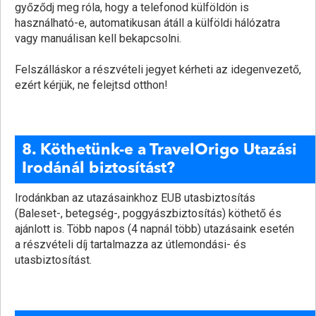
győződj meg róla, hogy a telefonod külföldön is
használható-e, automatikusan átáll a külföldi hálózatra
vagy manuálisan kell bekapcsolni.
Felszálláskor a részvételi jegyet kérheti az idegenvezető,
ezért kérjük, ne felejtsd otthon!
8. Köthetünk-e a TravelOrigo Utazási
Irodánál biztosítást?
Irodánkban az utazásainkhoz EUB utasbiztosítás
(Baleset-, betegség-, poggyászbiztosítás) köthető és
ajánlott is. Több napos (4 napnál több) utazásaink esetén
a részvételi díj tartalmazza az útlemondási- és
utasbiztosítást.