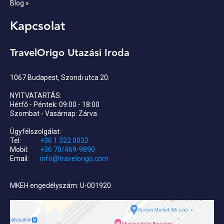
Blog »
Kapcsolat
TravelOrigo Utazási Iroda
1067 Budapest, Szondi utca 20.
NYITVATARTÁS:
Hétfő - Péntek: 09:00 - 18:00
Szombat - Vasárnap: Zárva
Ügyfélszolgálat:
Tel:
+36 1 322 0032
Mobil:
+36 70/469-9890
Email:
info@travelorigo.com
MKEH engedélyszám: U-001920