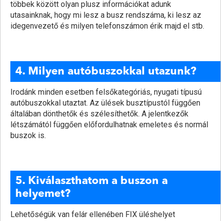
többek között olyan plusz információkat adunk
utasainknak, hogy mi lesz a busz rendszáma, ki lesz az
idegenvezető és milyen telefonszámon érik majd el stb.
4. Milyen autóbuszokkal utazunk?
Irodánk minden esetben felsőkategóriás, nyugati típusú
autóbuszokkal utaztat. Az ülések busztípustól függően
általában dönthetők és szélesíthetők. A jelentkezők
létszámától függően előfordulhatnak emeletes és normál
buszok is.
5. Kiválaszthatom a buszon a
helyemet?
Lehetőségük van felár ellenében FIX üléshelyet