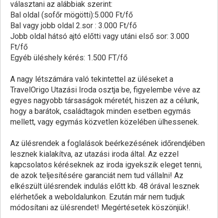
választani az alábbiak szerint:
Bal oldal (sofőr mögötti):5.000 Ft/fő
Bal vagy jobb oldal 2.sor : 3.000 Ft/fő
Jobb oldal hátsó ajtó előtti vagy utáni első sor: 3.000
Ft/fő
Egyéb üléshely kérés: 1.500 FT/fő
A nagy létszámára való tekintettel az üléseket a
TravelOrigo Utazási Iroda osztja be, figyelembe véve az
egyes nagyobb társaságok méretét, hiszen az a célunk,
hogy a barátok, családtagok minden esetben egymás
mellett, vagy egymás közvetlen közelében ülhessenek.
Az ülésrendek a foglalások beérkezésének időrendjében
lesznek kialakítva, az utazási iroda által. Az ezzel
kapcsolatos kéréseknek az iroda igyekszik eleget tenni,
de azok teljesítésére garanciát nem tud vállalni! Az
elkészült ülésrendek indulás előtt kb. 48 órával lesznek
elérhetőek a weboldalunkon. Ezután már nem tudjuk
módosítani az ülésrendet! Megértésetek köszönjük!.