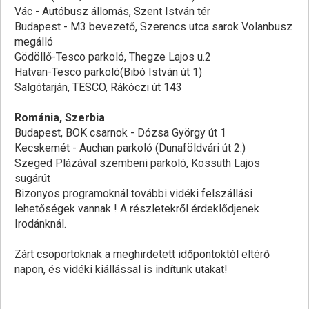
Vác - Autóbusz állomás, Szent István tér
Budapest - M3 bevezető, Szerencs utca sarok Volanbusz
megálló
Gödöllő-Tesco parkoló, Thegze Lajos u.2
Hatvan-Tesco parkoló(Bibó István út 1)
Salgótarján, TESCO, Rákóczi út 143
Románia, Szerbia
Budapest, BOK csarnok - Dózsa György út 1
Kecskemét - Auchan parkoló (Dunaföldvári út 2.)
Szeged Plázával szembeni parkoló, Kossuth Lajos
sugárút
Bizonyos programoknál további vidéki felszállási
lehetőségek vannak ! A részletekről érdeklődjenek
Irodánknál.
Zárt csoportoknak a meghirdetett időpontoktól eltérő
napon, és vidéki kiállással is indítunk utakat!