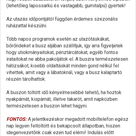
(lehetőleg lapossarkú és vastagabb, gumitalpú) gyertek!
Az utazás időpontjától függően érdemes szezonális
ruházattal készülni.
Több napos programok esetén az utazótáskákat,
bőrőndeket a busz aljában szállítjuk, így arra figyeljetek
hogy utiokmányaitokat, pénztárcátokat, egyéb fontos
irataitokat ne abba pakoljátok el. A buszra természetesen
hátizsákot, kisebb oldaltáskát minden gond nélkül fel
vihettek, amit vagy a lábatoknál, vagy a busz kalaptartó
részén tárolhattok.
A buszon töltött idő kényelmesebbé tehető, ha hoztok
nyakpárnát, kispárnát, illetve takarót, amit napközben
természetesen a buszon lehet hagyni.
FONTOS:
A jelentkezéskor megadott mobiltelefon egész
nap legyen feltöltött és bekapcsolt állapotban, hiszen
idegenvezetőnk csak ezen tud elérni! Indulás előtt