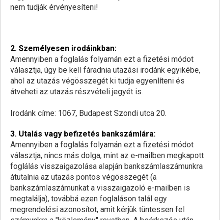
nem tudják érvényesíteni!
2. Személyesen irodáinkban:
Amennyiben a foglalás folyamán ezt a fizetési módot
választja, úgy be kell fáradnia utazási irodánk egyikébe,
ahol az utazás végösszegét ki tudja egyenlíteni és
átveheti az utazás részvételi jegyét is.
Irodánk címe: 1067, Budapest Szondi utca 20.
3. Utalás vagy befizetés bankszámlára:
Amennyiben a foglalás folyamán ezt a fizetési módot
választja, nincs más dolga, mint az e-mailben megkapott
foglálás visszaigazolása alapján bankszámlaszámunkra
átutalnia az utazás pontos végösszegét (a
bankszámlaszámunkat a visszaigazoló e-mailben is
megtalálja), továbbá ezen foglaláson talál egy
megrendelési azonosítot, amit kérjük tüntessen fel