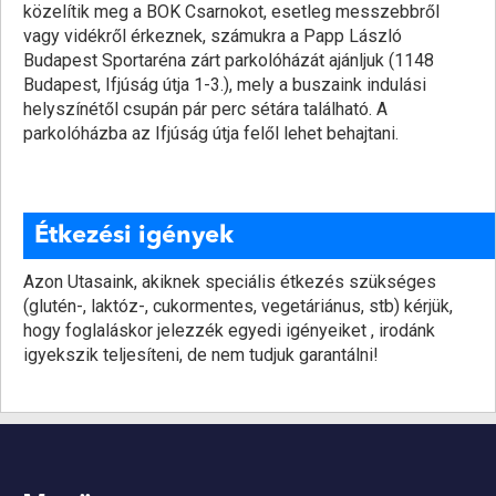
közelítik meg a BOK Csarnokot, esetleg messzebbről
vagy vidékről érkeznek, számukra a Papp László
Budapest Sportaréna zárt parkolóházát ajánljuk (1148
Budapest, Ifjúság útja 1-3.), mely a buszaink indulási
helyszínétől csupán pár perc sétára található. A
parkolóházba az Ifjúság útja felől lehet behajtani.
Étkezési igények
Azon Utasaink, akiknek speciális étkezés szükséges
(glutén-, laktóz-, cukormentes, vegetáriánus, stb) kérjük,
hogy foglaláskor jelezzék egyedi igényeiket , irodánk
igyekszik teljesíteni, de nem tudjuk garantálni!