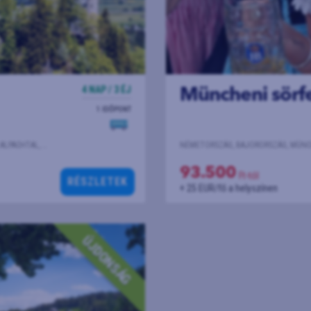
4 NAP / 3 ÉJ
Müncheni sörfe
1 IDŐPONT
AUSZTRIA, NÉMETORSZÁG, BAJORORSZÁG, NEUSCHWANSTEIN, OBERAU, ETTAL, ALPACHTAL, STEYR, BAD REICHENHALL, REUTTE
NÉMETORSZÁG, BAJORORSZÁG, MÜN
93.500
Ft-tól
RÉSZLETEK
+ 25 EUR/fő a helyszínen
Fedezze fel a kulturális látni
Oktoberfest hangulatos forgat
ÚJDONSÁG
az élményt....
KÖVETKEZŐ INDULÁSOK:
2026-09-23
|
SZERDA