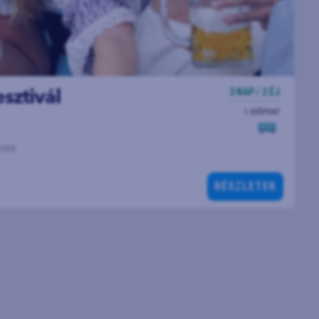
3 NAP / 2 ÉJ
sztivál
1 IDŐPONT
CHEN
RÉSZLETEK
valók és a festői tájak varázsát, miközben elmerül az
agában, ahol a bajor sörök és a helyi finomságok garantálják