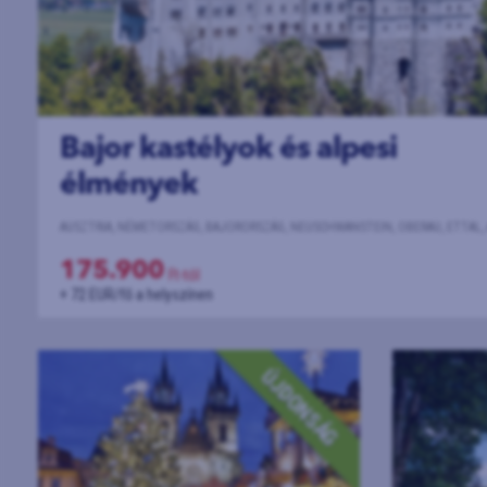
Bajor kastélyok és alpesi
élmények
175.900
Ft-tól
+ 72 EUR/fő a helyszínen
ÚJDONSÁG
KÖVETKEZŐ INDULÁSOK:
2026-09-10
|
CSÜTÖRTÖK