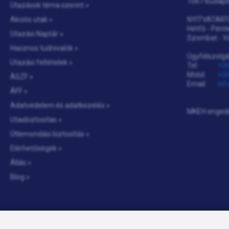
1067 Budapes
Utazások téma szerint »
Akciós utak »
NYITVATART
Hétfő - Pénte
Utazási Naptár »
Szombat - V
Hasznos tudnivalók »
Ügyfélszolgá
Utazási feltételek »
Tel:
+36
Mobil:
+36
ÁSZF »
Email:
inf
ÁFF »
Adatvédelem és adatkezelés »
MKEH enged
Utasbiztositas »
Útlemondási biztosítás »
Elérhetőségek »
Állás »
Blog »