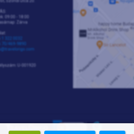
t, Szondi utca 20.
ÁS:
k: 09:00 - 18:00
asárnap: Zárva
lat:
 1 322 0032
 70/469-9890
o@travelorigo.com
élyszám: U-001920