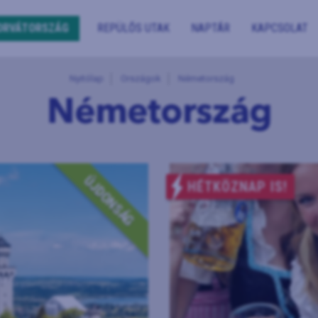
ORVÁTORSZÁG
REPÜLŐS UTAK
NAPTÁR
KAPCSOLAT
Nyitólap
Országok
Németország
Németország
ÚJDONSÁG
HÉTKÖZNAP IS!