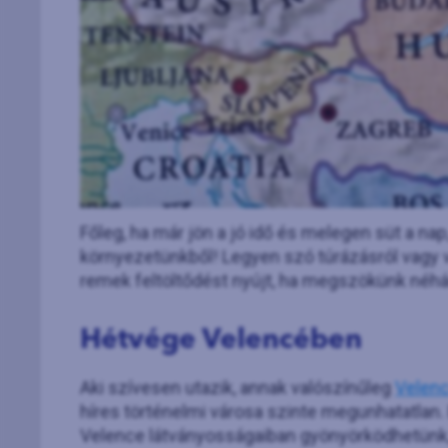
Főleg, ha már jön a jó idő és melegen süt a n
környezetünkből! Legyen szó túrázásról vagy 
remek feltöltődést nyújt, ha megszökünk néhá
Hétvége Velencében
Aki szívesen utazik, annak valószínűleg
Velen
híres történelmi városa szinte megunhatatlan
Velence látványosságaiban gyönyörködhetünk, 