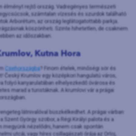
n élményt rejtő ország. Vadregényes természeti
hegycsúcsok, számtalan vízesés és szurdok található
Potok Arborétum, az ország leglátogatottabb parkja.
irágzásnak köszönheti. Szinte hihetetlen, de csaknem
n ebben az időszakban.
Krumlov, Kutna Hora
em
Csehországba
? Finom ételek, minőségi sör és
et! Český Krumlov egy középkori hangulatú város,
a folyó kanyarulatában elhelyezkedő óvárosa és
s marad a turistáknak. A krumlovi vár a prágai
hországban.
rengeteg látnivalóval büszkélkedhet. A prágai várban
 Szent György szobor, a Régi Királyi palota és a
tan megyünk nézelődni, hanem csak spontán
lmi utcái, vagy híres csillagászati órája az Orloj,