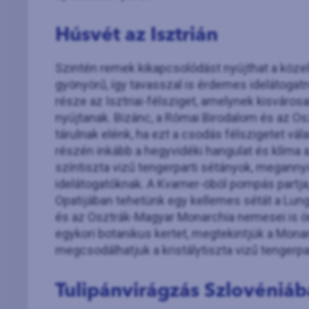
Húsvét az Isztrián
Szintén remek kikapcsolódást nyújthat a közeli
gyönyörű, így tavasszal is érdemes idelátogat
része az Isztriai-félsziget, amelynek kisvárosa
nyújtanak. Bizánc, a Római Birodalom és az 
tárulnak elénk, ha ezt a csodás félszigetet vál
részén inkább a hegyvidéki hangulat és klíma a
színtiszta vizű tengerparti sétányok, megannyi
idelátogatóknak. A Kvarner-öböl pompás partja, 
Opatijában tehetünk egy kellemes sétát a Lu
és az Osztrák-Magyar Monarchia nemesei is ör
egykori botanikus kertet, megtekintjük a Monar
megcsodálhatjuk a kristálytiszta vizű tengerpa
Tulipánvirágzás Szlovéniá