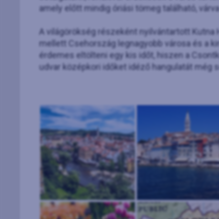
amely előtt mindig óriási tömeg található, várv
A világörökség részeként nyilvántartott Kutna
mellett Csehország legnagyobb városa és a kir
érdemes eltölteni egy kis időt, hiszen a Csontk
udvar középkori időket idéző hangulatát még 