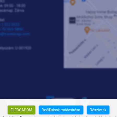
ÁS:
k: 09:00 - 18:00
asárnap: Zárva
lat:
 1 322 0032
 70/469-9890
o@travelorigo.com
élyszám: U-001920
ELFOGADOM
Beállítások módosítása
Részletek