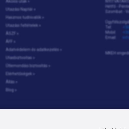
Akciós utak »
NYITVATART
Hétfő - Pénte
Utazási Naptár »
Szombat - V
Hasznos tudnivalók »
Ügyfélszolgá
Utazási feltételek »
Tel:
+36
Mobil:
+36
ÁSZF »
Email:
inf
ÁFF »
Adatvédelem és adatkezelés »
MKEH enged
Utasbiztositas »
Útlemondási biztosítás »
Elérhetőségek »
Állás »
Blog »