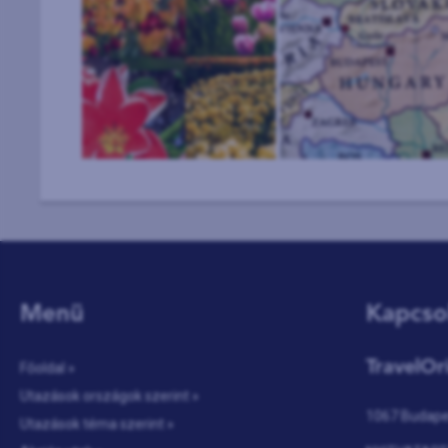
Menü
Kapcso
TravelOr
Főoldal »
Utazások országok szerint »
1067 Budapes
Utazások téma szerint »