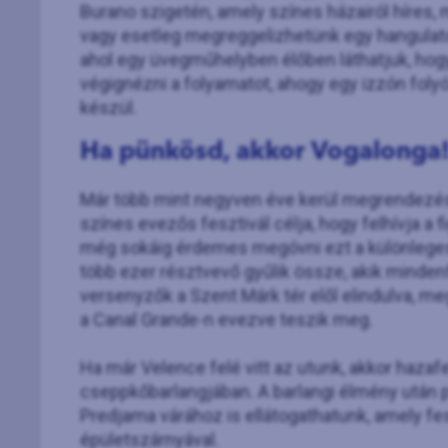
Burano szigetén, amely színes házairól híres, m
vagy esetleg megreggelizhetünk egy hangulat
ahol egy üvegműhelyben élőben láthatjuk, hog
végignézni a folyamatot, ahogy egy izzón foly
készül.
Ha pünkösd, akkor Vogalonga
Már több mint negyven éve kerül megrendezés
színes evezős fesztivál célja, hogy felhívja a f
még sokáig érdemes megóvni ezt a különlege
több ezer résztvevő gyűlik össze, akik mindenf
versenyzők a Szent Márk tér elől elindulva, m
a Canal Grande-n evezve teszik meg.
Ha már Velence felé vitt az utunk, akkor hazaf
cseppkőbarlangjában. A barlangi élmény után p
Predjama várához is ellátogathatunk, amely fest
épületszárnyával.