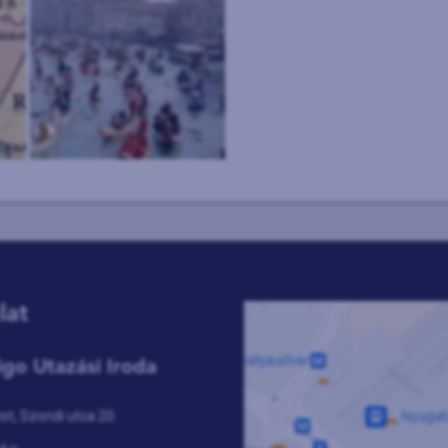
lat
igo Utazási Iroda
t, Szondi utca 20.