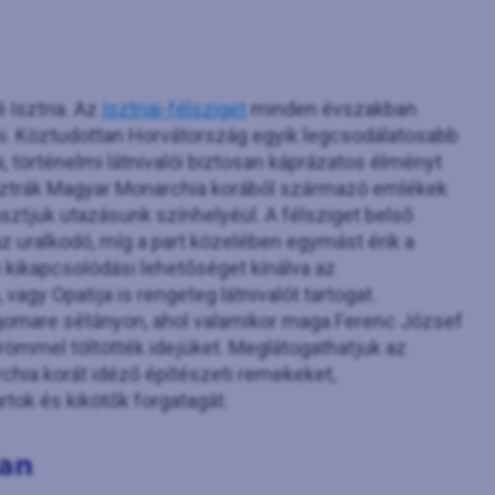
 Isztria. Az
Isztriai-félsziget
minden évszakban
ni. Köztudottan Horvátország egyik legcsodálatosabb
i, történelmi látnivalói biztosan káprázatos élményt
Osztrák Magyar Monarchia korából származó emlékek
asztjuk utazásunk színhelyéül. A félsziget belső
z uralkodó, míg a part közelében egymást érik a
 kikapcsolódási lehetőséget kínálva az
vagy Opatija is rengeteg látnivalót tartogat.
ngomare sétányon, ahol valamikor maga Ferenc József
ömmel töltötték idejüket. Meglátogathatjuk az
chia korát idéző építészeti remekeket,
rtok és kikötők forgatagát.
ban