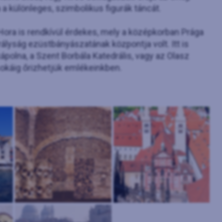
a a különleges, szimbolikus figurák táncát.
 Hora is rendkívül érdekes, mely a középkorban Prága
ályság ezüstbányászatának központja volt. Itt is
ápolna, a Szent Borbála Katedrális, vagy az Olasz
sokáig őrizhetjük emlékeinkben.