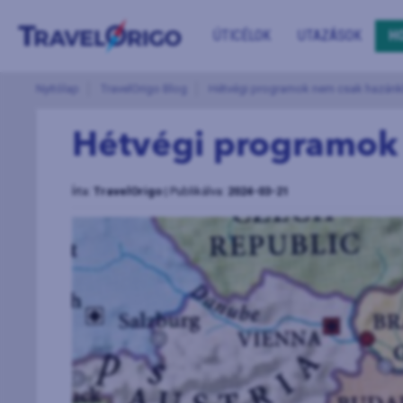
ÚTICÉLOK
UTAZÁSOK
H
Nyitólap
TravelOrigo Blog
Hétvégi programok nem csak hazán
Hétvégi programok
Írta:
TravelOrigo
| Publikálva:
2024-03-21