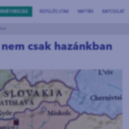
ORVÁTORSZÁG
REPÜLŐS UTAK
NAPTÁR
KAPCSOLAT
kban
 nem csak hazánkban