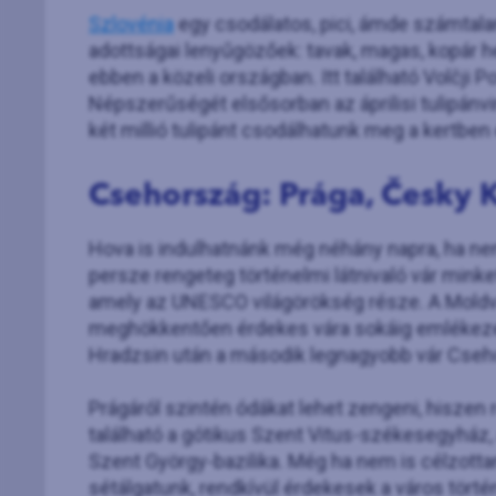
Szlovénia
egy csodálatos, pici, ámde számtala
adottságai lenyűgözőek: tavak, magas, kopár 
ebben a közeli országban. Itt található Volčji 
Népszerűségét elsősorban az áprilisi tulipánv
két millió tulipánt csodálhatunk meg a kertbe
Csehország: Prága, Česky 
Hova is indulhatnánk még néhány napra, ha n
persze rengeteg történelmi látnivaló vár mink
amely az UNESCO világörökség része. A Moldv
meghökkentően érdekes vára sokáig emlékezete
Hradzsin után a második legnagyobb vár Cse
Prágáról szintén ódákat lehet zengeni, hiszen 
található a gótikus Szent Vitus-székesegyház, a
Szent György-bazilika. Még ha nem is célzot
sétálgatunk, rendkívül érdekesek a város történe