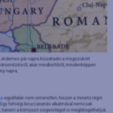
ap, érdemes pár napra kiszakadni a megszokott
városnézésről, akár mindkettőről, mindenképpen
ny napra.
ce
egyáltalán nem ismeretlen, hiszen a Veneto régió
. Egy hétvégi kiruccananás alkalmával nemcsak
hanem a környező szigetvilágot is meglátogathatjuk.