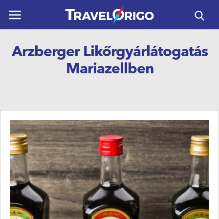
ÚTICÉLOK
Arzberger Likőrgyárlátogatás
UTAZÁSOK
Mariazellben
HORVÁTORSZÁG
REPÜLŐS UTAK
NAPTÁR
KAPCSOLAT
HASZNOS