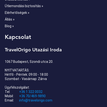
Útlemondási biztosítás »
Elérhetőségek »
Állás »
Blog »
Kapcsolat
TravelOrigo Utazási Iroda
1067 Budapest, Szondi utca 20.
NYITVATARTÁS:
Hétfő - Péntek: 09:00 - 18:00
Szombat - Vasárnap: Zárva
Ügyfélszolgálat:
Tel:
+36 1 322 0032
Mobil:
+36 70/469-9890
Email:
info@travelorigo.com