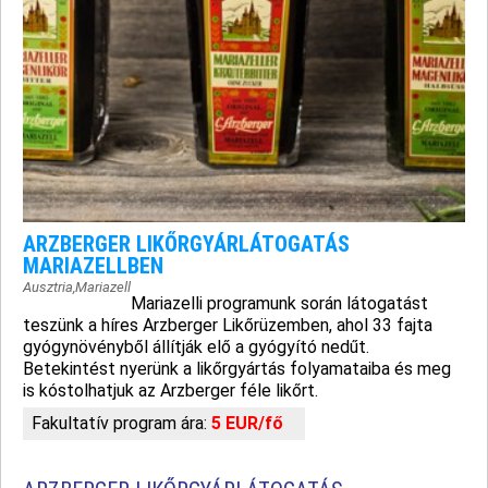
ARZBERGER LIKŐRGYÁRLÁTOGATÁS
MARIAZELLBEN
Ausztria
,
Mariazell
Mariazelli programunk során látogatást
teszünk a híres Arzberger Likőrüzemben, ahol 33 fajta
gyógynövényből állítják elő a gyógyító nedűt.
Betekintést nyerünk a likőrgyártás folyamataiba és meg
is kóstolhatjuk az Arzberger féle likőrt.
Fakultatív program ára:
5 EUR/fő