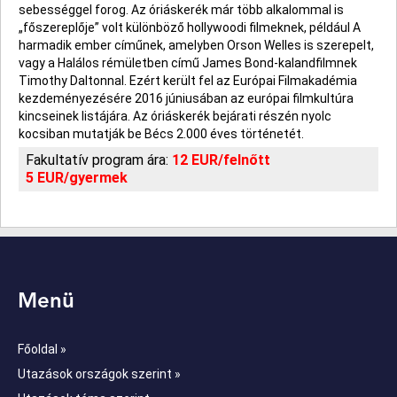
sebességgel forog. Az óriáskerék már több alkalommal is
„főszereplője” volt különböző hollywoodi filmeknek, például A
harmadik ember címűnek, amelyben Orson Welles is szerepelt,
vagy a Halálos rémületben című James Bond-kalandfilmnek
Timothy Daltonnal. Ezért került fel az Európai Filmakadémia
kezdeményezésére 2016 júniusában az európai filmkultúra
kincseinek listájára. Az óriáskerék bejárati részén nyolc
kocsiban mutatják be Bécs 2.000 éves történetét.
Fakultatív program ára:
12 EUR/felnőtt
5 EUR/gyermek
Menü
Főoldal »
Utazások országok szerint »