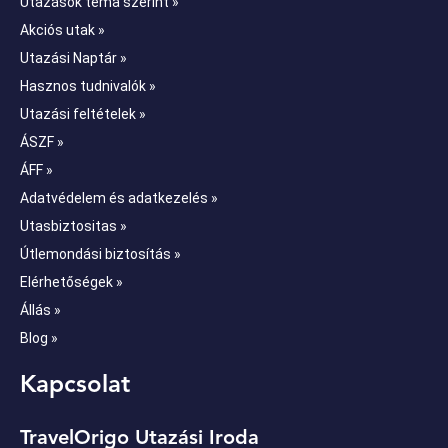
Utazások téma szerint »
Akciós utak »
Utazási Naptár »
Hasznos tudnivalók »
Utazási feltételek »
ÁSZF »
ÁFF »
Adatvédelem és adatkezelés »
Utasbiztositas »
Útlemondási biztosítás »
Elérhetőségek »
Állás »
Blog »
Kapcsolat
TravelOrigo Utazási Iroda