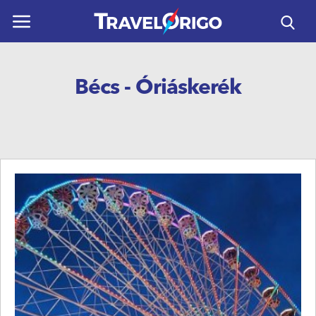
ÚTICÉLOK
Bécs - Óriáskerék
UTAZÁSOK
HORVÁTORSZÁG
REPÜLŐS UTAK
NAPTÁR
KAPCSOLAT
HASZNOS