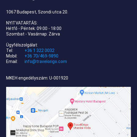
1067 Budapest, Szondi utca 20.
NYITVATARTÁS:
Hétfő - Péntek: 09:00 - 18:00
Szombat - Vasárnap: Zárva
Ügyfélszolgálat:
Tel:
+36 1 322 0032
Mobil:
+36 70/469-9890
Email:
info@travelorigo.com
MKEH engedélyszám: U-001920