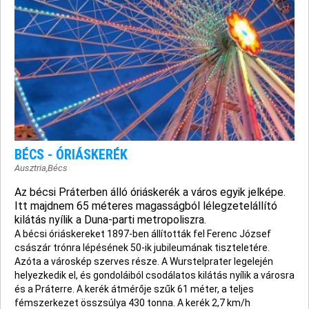
BÉCS - ÓRIÁSKERÉK
Ausztria
,
Bécs
Az bécsi Práterben álló óriáskerék a város egyik jelképe.
Itt majdnem 65 méteres magasságból lélegzetelállító
kilátás nyílik a Duna-parti metropoliszra.
A bécsi óriáskereket 1897-ben állították fel Ferenc József
császár trónra lépésének 50-ik jubileumának tiszteletére.
Azóta a városkép szerves része. A Wurstelprater legelején
helyezkedik el, és gondoláiból csodálatos kilátás nyílik a városra
és a Práterre. A kerék átmérője szűk 61 méter, a teljes
fémszerkezet összsúlya 430 tonna. A kerék 2,7 km/h