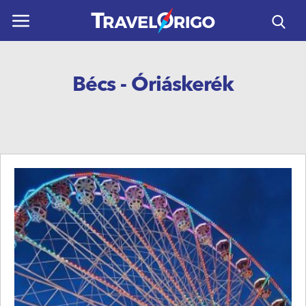
ÚTICÉLOK
Bécs - Óriáskerék
UTAZÁSOK
HORVÁTORSZÁG
REPÜLŐS UTAK
NAPTÁR
KAPCSOLAT
HASZNOS