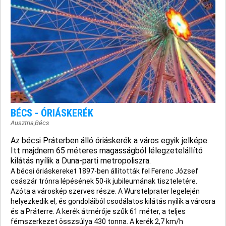
BÉCS - ÓRIÁSKERÉK
Ausztria
,
Bécs
Az bécsi Práterben álló óriáskerék a város egyik jelképe.
Itt majdnem 65 méteres magasságból lélegzetelállító
kilátás nyílik a Duna-parti metropoliszra.
A bécsi óriáskereket 1897-ben állították fel Ferenc József
császár trónra lépésének 50-ik jubileumának tiszteletére.
Azóta a városkép szerves része. A Wurstelprater legelején
helyezkedik el, és gondoláiból csodálatos kilátás nyílik a városra
és a Práterre. A kerék átmérője szűk 61 méter, a teljes
fémszerkezet összsúlya 430 tonna. A kerék 2,7 km/h