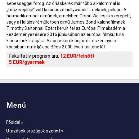
sebességgel forog. Az óriáskerék már több alkalommal is
„főszereplője” volt különböző hollywoodi filmeknek, például A
harmadik ember címűnek, amelyben Orson Welles is szerepelt,
vagy a Halálos rémületben című James Bond-kalandfilmnek
Timothy Daltonnal. Ezért került fel az Európai Filmakadémia
kezdeményezésére 2016 júniusában az európai filmkultúra
kincseinek listájára. Az óriáskerék bejárati részén nyolc
kocsiban mutatják be Bécs 2.000 éves történetét.
Fakultatív program ára:
12 EUR/felnőtt
5 EUR/gyermek
Menü
Főoldal »
Utazások országok szerint »