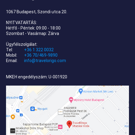
1067 Budapest, Szondi utca 20.
NYITVATARTÁS:
Hétfő - Péntek: 09:00 - 18:00
Szombat - Vasárnap: Zárva
Ügyfélszolgálat:
Tel:
+36 1 322 0032
Mobil:
+36 70/469-9890
Email:
info@travelorigo.com
MKEH engedélyszám: U-001920