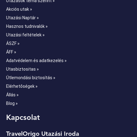
Utazások téma szerint »
Akciós utak »
Utazási Naptár »
Hasznos tudnivalók »
Utazási feltételek »
ÁSZF »
ÁFF »
Adatvédelem és adatkezelés »
Utasbiztositas »
Útlemondási biztosítás »
Elérhetőségek »
Állás »
Blog »
Kapcsolat
TravelOrigo Utazási Iroda