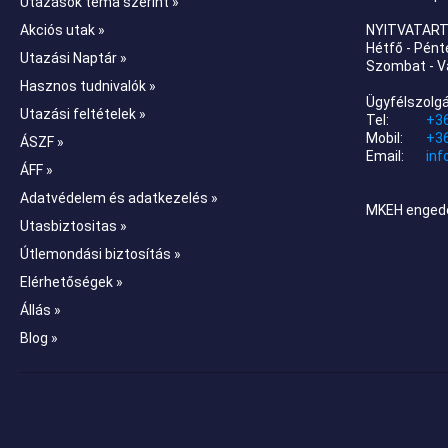
Utazások téma szerint »
Akciós utak »
NYITVATART
Hétfő - Pénte
Utazási Naptár »
Szombat - V
Hasznos tudnivalók »
Ügyfélszolgá
Utazási feltételek »
Tel:
+36
Mobil:
+3
ÁSZF »
Email:
inf
ÁFF »
Adatvédelem és adatkezelés »
MKEH enged
Utasbiztositas »
Útlemondási biztosítás »
Elérhetőségek »
Állás »
Blog »