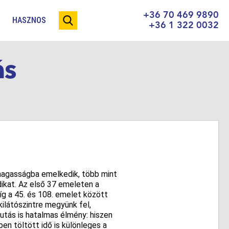
+36 70 469 9890
HASZNOS
+36 1 322 0032
ás
 magasságba emelkedik, több mint
dikat. Az első 37 emeleten a
íg a 45. és 108. emelet között
kilátószintre megyünk fel,
jutás is hatalmas élmény: hiszen
ben töltött idő is különleges a