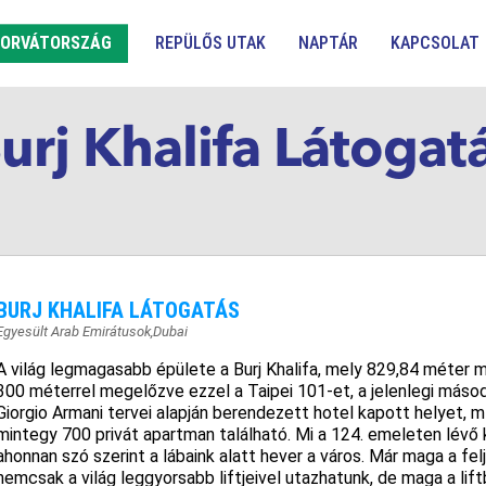
ORVÁTORSZÁG
REPÜLŐS UTAK
NAPTÁR
KAPCSOLAT
urj Khalifa Látogat
BURJ KHALIFA LÁTOGATÁS
Egyesült Arab Emirátusok
,
Dubai
A világ legmagasabb épülete a Burj Khalifa, mely 829,84 méter
300 méterrel megelőzve ezzel a Taipei 101-et, a jelenlegi máso
Giorgio Armani tervei alapján berendezett hotel kapott helyet, m
mintegy 700 privát apartman található. Mi a 124. emeleten lévő 
ahonnan szó szerint a lábaink alatt hever a város. Már maga a fel
nemcsak a világ leggyorsabb liftjeivel utazhatunk, de maga a lift