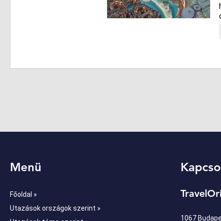
Menü
Kapcso
TravelOr
Főoldal »
Utazások országok szerint »
1067 Budapes