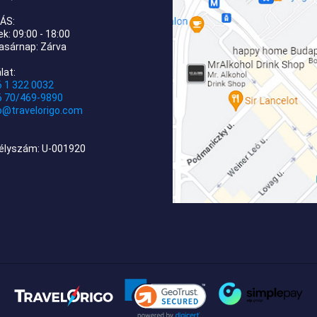
ÁS:
k: 09:00 - 18:00
asárnap: Zárva
lat:
 1 322 0032
6 70/469-9890
o@travelorigo.com
élyszám: U-001920