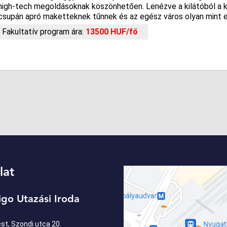
high-tech megoldásoknak köszönhetően. Lenézve a kilátóból a k
csupán apró maketteknek tűnnek és az egész város olyan mint e
Fakultatív program ára:
13500 HUF/fő
lat
igo Utazási Iroda
t, Szondi utca 20.