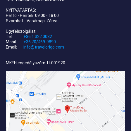
NYITVATARTÁS:
Hétfő - Péntek: 09:00 - 18:00
Szombat - Vasárnap: Zárva
Ügyfélszolgálat:
Tel:
+36 1 322 0032
Mobil:
+36 70/469-9890
Email:
info@travelorigo.com
MKEH engedélyszám: U-001920