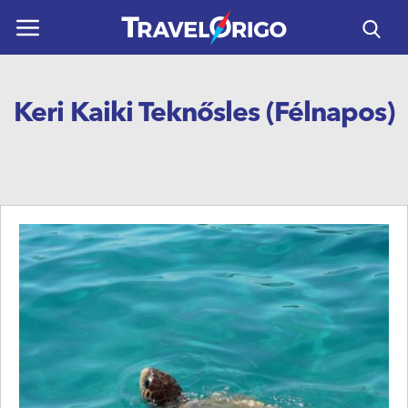
ÚTICÉLOK
Keri Kaiki Teknősles (félnapos)
UTAZÁSOK
HORVÁTORSZÁG
REPÜLŐS UTAK
NAPTÁR
KAPCSOLAT
HASZNOS