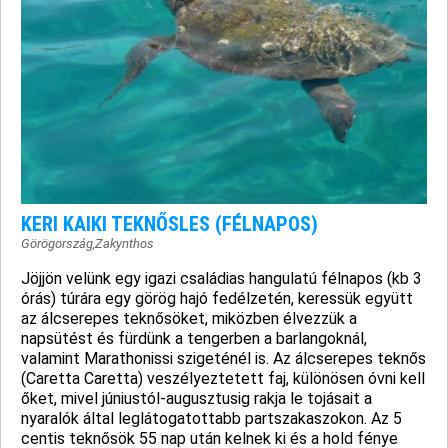
KERI KAIKI TEKNŐSLES (FÉLNAPOS)
Görögország
,
Zakynthos
Jöjjön velünk egy igazi családias hangulatú félnapos (kb 3
órás) túrára egy görög hajó fedélzetén, keressük együtt
az álcserepes teknősöket, miközben élvezzük a
napsütést és fürdünk a tengerben a barlangoknál,
valamint Marathonissi szigeténél is. Az álcserepes teknős
(Caretta Caretta) veszélyeztetett faj, különösen óvni kell
őket, mivel júniustól-augusztusig rakja le tojásait a
nyaralók által leglátogatottabb partszakaszokon. Az 5
centis teknősök 55 nap után kelnek ki és a hold fénye