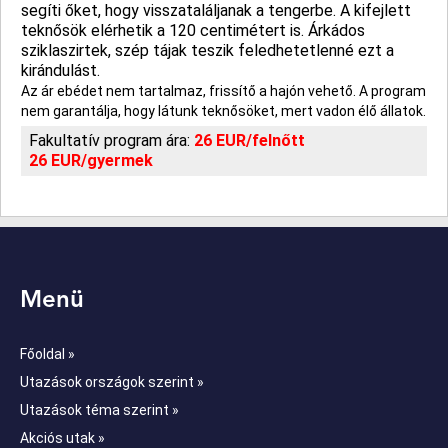
segíti őket, hogy visszataláljanak a tengerbe. A kifejlett
teknősök elérhetik a 120 centimétert is. Árkádos
sziklaszirtek, szép tájak teszik feledhetetlenné ezt a
kirándulást.
Az ár ebédet nem tartalmaz, frissítő a hajón vehető. A program
nem garantálja, hogy látunk teknősöket, mert vadon élő állatok.
Fakultatív program ára:
26 EUR/felnőtt
26 EUR/gyermek
Menü
Főoldal »
Utazások országok szerint »
Utazások téma szerint »
Akciós utak »