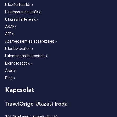
Utazási Naptár »
Hasznos tudnivalók »
Utazási feltételek »
ÁSZF »
ÁFF »
Adatvédelem és adatkezelés »
Utasbiztositas »
Útlemondási biztosítás »
Elérhetőségek »
Állás »
Blog »
Kapcsolat
TravelOrigo Utazási Iroda
1067 Budapest, Szondi utca 20.