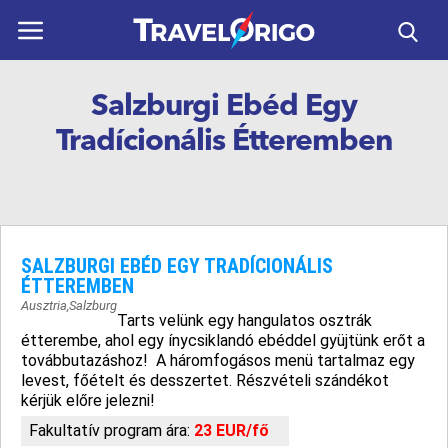
ÚTICÉLOK
Salzburgi Ebéd Egy
UTAZÁSOK
Tradícionális Étteremben
HORVÁTORSZÁG
REPÜLŐS UTAK
NAPTÁR
SALZBURGI EBÉD EGY TRADÍCIONÁLIS
ÉTTEREMBEN
KAPCSOLAT
Ausztria
,
Salzburg
Tarts velünk egy hangulatos osztrák
HASZNOS
étterembe, ahol egy ínycsiklandó ebéddel gyüjtünk erőt a
továbbutazáshoz! A háromfogásos menü tartalmaz egy
levest, főételt és desszertet. Részvételi szándékot
kérjük előre jelezni!
Fakultatív program ára:
23 EUR/fő