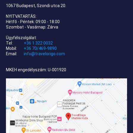
1067 Budapest, Szondi utca 20.
NYITVATARTÁS:
Hétfő - Péntek: 09:00 - 18:00
Szombat - Vasárnap: Zárva
Ügyfélszolgálat:
Tel:
+36 1 322 0032
Mobil:
+36 70/469-9890
Email:
info@travelorigo.com
MKEH engedélyszám: U-001920