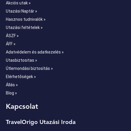
Akciós utak »
Utazási Naptár »
Hasznos tudnivalók »
Utazási feltételek »
ÁSZF »
ÁFF »
Adatvédelem és adatkezelés »
Utasbiztositas »
Útlemondási biztosítás »
Elérhetőségek »
Állás »
Blog »
Kapcsolat
TravelOrigo Utazási Iroda