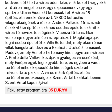
kedvére sétálhat a város ódon falai, villái között vagy akár
a fő­téren megpihenünk egy capuccinó­ra vagy egy
spritzre. Utána Vicenzát keressük fel. A város 19
építészeti remekműve az UNESCO kulturális
világörökségének a részei. Andrea Palladio 16. századi
észak-itáliai építész számos csodás épülete számít a
város fő nevezetességének. Vicenza fő turisztikai
vonzereje egyértelműen az építészet. Meglátogatjuk
leghí­resebb épületét a Villa Rotondát, mely ókori római
villák hangulatát idézi és a Basilicát. Utolsó állomásunk
Padova, amely Veneto tartomány híres egyetemi városa.
A Prato della Valle-n kezdjük a gyalogos városnézést,
mely Európa egyik legnagyobb tere, és egyben a város
történelméhez kapcsolódó hírességek szobrait
felvonultató park is. A város másik építészeti és
történelmi érdekessége, a Szent Antal bazilikát, benne
Szent Antal kápolnájával.
Fakultatív program ára:
35 EUR/fő