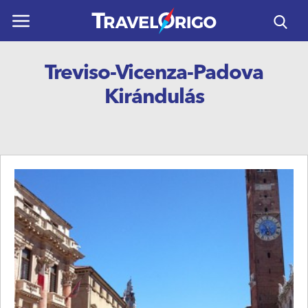
ÚTICÉLOK
Treviso-Vicenza-Padova
UTAZÁSOK
Kirándulás
HORVÁTORSZÁG
REPÜLŐS UTAK
NAPTÁR
KAPCSOLAT
HASZNOS