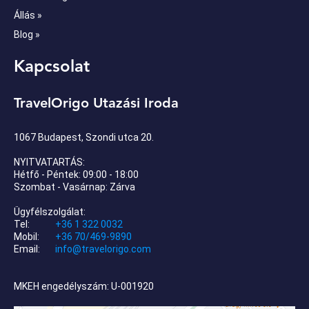
Állás »
Blog »
Kapcsolat
TravelOrigo Utazási Iroda
1067 Budapest, Szondi utca 20.
NYITVATARTÁS:
Hétfő - Péntek: 09:00 - 18:00
Szombat - Vasárnap: Zárva
Ügyfélszolgálat:
Tel:
+36 1 322 0032
Mobil:
+36 70/469-9890
Email:
info@travelorigo.com
MKEH engedélyszám: U-001920