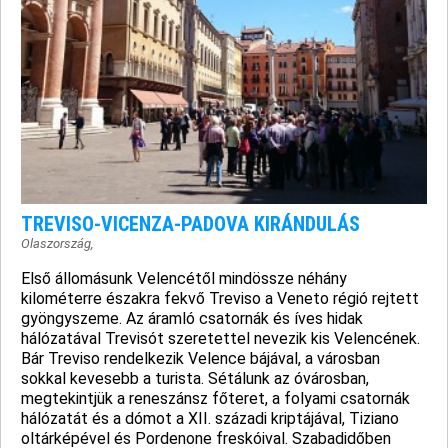
TREVISO-VICENZA-PADOVA KIRÁNDULÁS
Olaszország
,
Első állomásunk Velencétől mindössze néhány
kilométerre északra fekvő Treviso a Veneto régió rejtett
gyöngyszeme. Az áramló csatornák és íves hidak
hálózatával Trevisót szeretettel nevezik kis Velencének.
Bár Treviso rendelkezik Velence bájával, a városban
sokkal kevesebb a turista. Sétálunk az óvárosban,
megtekintjük a rene­szánsz főteret, a folyami csatornák
hálózatát és a dómot a XII. századi kriptájával, Tiziano
oltárképével és Pordenone freskóival. Szabadidő­ben