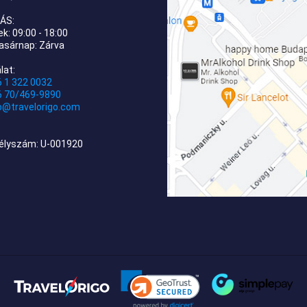
ÁS:
k: 09:00 - 18:00
asárnap: Zárva
lat:
 1 322 0032
6 70/469-9890
o@travelorigo.com
élyszám: U-001920