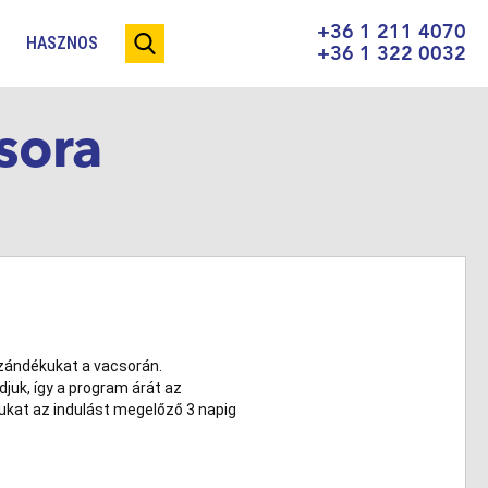
+36 1 211 4070
HASZNOS
+36 1 322 0032
sora
 szándékukat a vacsorán.
uk, így a program árát az
ukat az indulást megelőző 3 napig