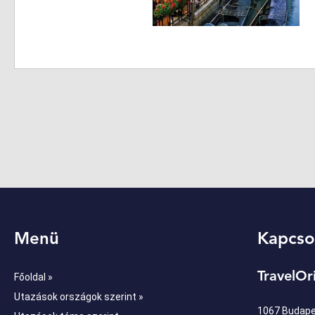
Menü
Kapcso
TravelOr
Főoldal »
Utazások országok szerint »
1067 Budapes