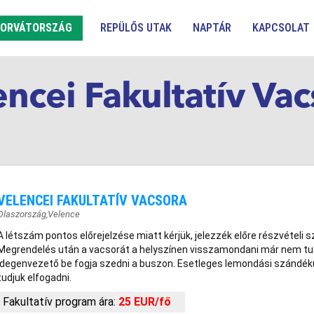
ORVÁTORSZÁG
REPÜLŐS UTAK
NAPTÁR
KAPCSOLAT
encei Fakultatív Vac
VELENCEI FAKULTATÍV VACSORA
Olaszország
,
Velence
A létszám pontos előrejelzése miatt kérjük, jelezzék előre részvételi
Megrendelés után a vacsorát a helyszínen visszamondani már nem tudj
idegenvezető be fogja szedni a buszon. Esetleges lemondási szándék
tudjuk elfogadni.
Fakultatív program ára:
25 EUR/fő