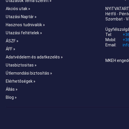
Utazások téma szerint »
Akciós utak »
NYITVATART
Hétfő - Pénte
Utazási Naptár »
Szombat - V
Hasznos tudnivalók »
Ügyfélszolgá
Utazási feltételek »
Tel:
+36
Mobil:
+3
ÁSZF »
Email:
inf
ÁFF »
Adatvédelem és adatkezelés »
MKEH enged
Utasbiztositas »
Útlemondási biztosítás »
Elérhetőségek »
Állás »
Blog »