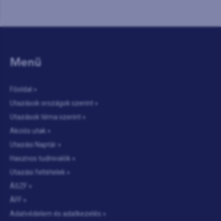
utazás időtartama 1 nap nonstop
utazással.
KÖVETKEZŐ INDULÁSOK:
2026-10-03
|
SZOMBAT
2026-10-23
|
PÉNTEK
Menü
Főoldal »
Utazások országok szerint »
Utazások téma szerint »
Akciós utak »
Utazási Naptár »
Hasznos tudnivalók »
Utazási feltételek »
ÁSZF »
ÁFF »
Adatvédelem és adatkezelés »