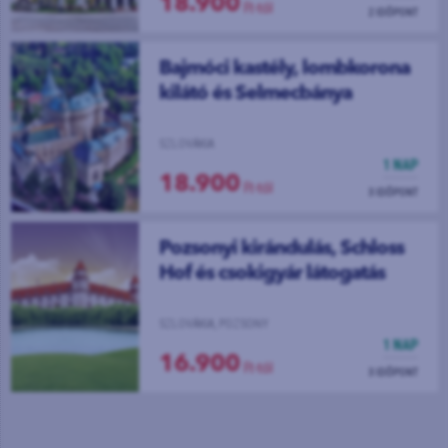
18.900
Ft-tól
2 IDŐPONT
Betlér, Krasznahorka és Rozsnyó neve
egyaránt az Andrássy család nevéhez
Bajmóci kastély, lombkorona
kötődik. E 3 helyszín felfedezésével
kilátó és Selmecbánya
megismerkedhetnek egy felvidéki
arisztokrata család történetével,
életével, megtudhatjá...
SZLOVÁKIA
KÖVETKEZŐ INDULÁSOK:
1 NAP
2026-08-16
|
VASÁRNAP
18.900
Ft-tól
2026-09-20
|
VASÁRNAP
3 IDŐPONT
A Nyitra folyó mellett, Bajmócon
emelkedik a Pálffy János gróf álmai
Pozsonyi kirándulás, Schloss
alapján átéptett, mesébe illő nemesi
Hof és csokigyár látogatás
várkastély ma díszes termeiről és a
kísértettörténetektől sem mentes
legendáiról ismert, de...
SZLOVÁKIA, POZSONY
KÖVETKEZŐ INDULÁSOK:
1 NAP
2026-08-23
|
BETELET
16.900
Ft-tól
2026-09-06
|
BETELET
3 IDŐPONT
2026-10-04
|
VASÁRNAP
Tartson velünk a Pozsonyi kirándulás,
Schloss Hof és csokigyár látogatással
utazásra! A kiutazás busszal történik. Az