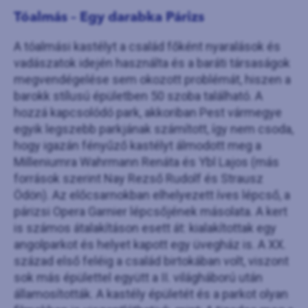
Tóalmás – Egy darabka Párizs
A tóalmási kastélyt a család főként nyaralások és
vadászatok idején használta és a baráti társaságok
megvendégelése sem okozott problémát, hiszen a
barokk stílusú épületben 50 szoba található. A
hozzá kapcsolódó park, akkoriban Pest vármegye
egyik legszebb parkjának számított, így nem csoda,
hogy igazán fényűző kastélyt álmodott meg a
Milleniumra Wahrmann Renáta és Ybl Lajos (más
források szerint Nay Rezső Rudolf és Strausz
Ödön). Az előcsarnokban elhelyezett íves lépcső, a
párizsi Opera Garnier lépcsőjének másolata. A kert
is számos átalakításon esett át: kialakítottak egy
angolparkot és helyet kapott egy üvegház is. A XX.
század első feléig a család birtokában volt, viszont
sok más épülettel együtt a II. világháború után
államosították. A kastély épületét és a parkot olyan