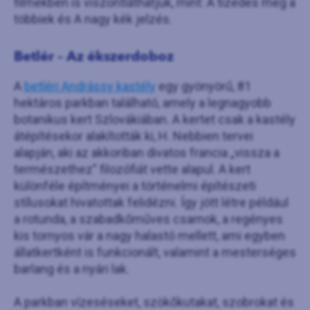
filmekben is viszontláthatjuk, mint: A tizedes meg a
többiek és A nagy kék jelzés.
Betlér – Az ékszerdoboz
A
betléri Andrássy kastély
egy gyönyörű, 81
hektáros parkban található, amely a legnagyobb
botanikus kert Szlovákiában. A kertet csak a kastély
átépítésekor alakították ki, H. Nebbien tervei
alapján, aki az akkoriban divatos francia „vissza a
természethez” filozófiát vette alapul. A kert
különféle építményei a történelmi építészeti
stílusokat hivatottak felidézni. Így jött létre például
a rotunda, a szabadkőműves csarnok, a regényes
kis tornyos vár a nagy halastó mellett, ami egyben
állatkertként is funkcionált, valamint a mesterséges
barlang és a nyári lak.
A parkban vízeséseket, szökőkutakat, szobrokat és