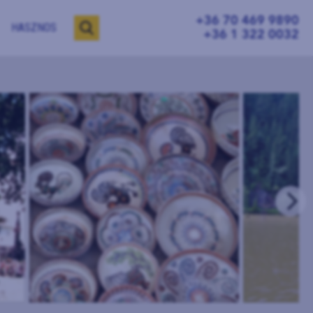
+36 70 469 9890
HASZNOS
+36 1 322 0032