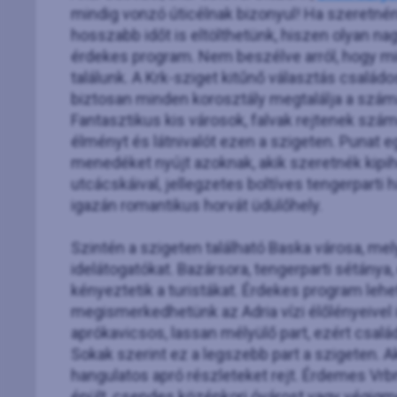
mindig vonzó úticélnak bizonyul! Ha szeretnén
hosszabb időt is eltölthetünk, hiszen olyan na
érdekes program. Nem beszélve arról, hogy min
találunk. A Krk-sziget kitűnő választás család
biztosan minden korosztály megtalálja a számár
Fantasztikus kis városok, falvak rejtenek szám
élményt és látnivalót ezen a szigeten. Punat e
menedéket nyújt azoknak, akik szeretnék kipi
utcácskáival, jellegzetes boltíves tengerparti 
igazán romantikus horvát üdülőhely.
Szintén a szigeten található Baska városa, mel
idelátogatókat. Bazársora, tengerparti sétánya
kényeztetik a turistákat. Érdekes program leh
megismerkedhetünk az Adria vízi élőlényeivel 
aprókavicsos, lassan mélyülő part, ezért csal
Sokak szerint ez a legszebb part a szigeten. A
hangulatos apró részleteket rejt. Érdemes Vrbn
épült, csendes középkori óvárost vagy végigm