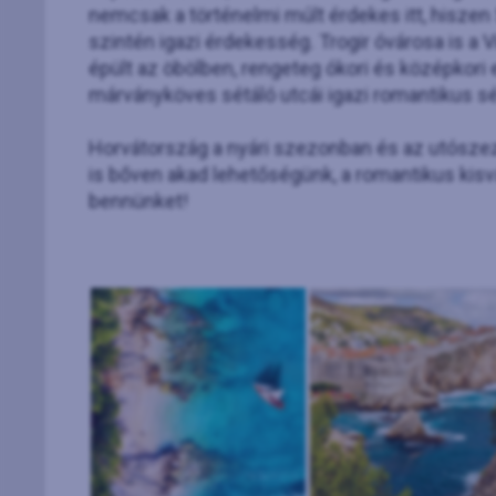
nemcsak a történelmi múlt érdekes itt, hiszen 
szintén igazi érdekesség. Trogir óvárosa is a V
épült az öbölben, rengeteg ókori és középkori
márványköves sétáló utcái igazi romantikus sétá
Horvátország a nyári szezonban és az utószez
is bőven akad lehetőségünk, a romantikus kisv
bennünket!