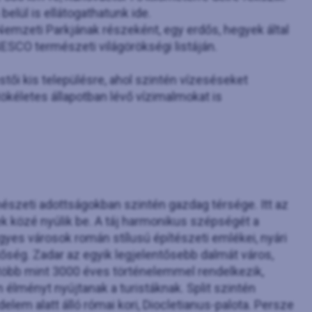
belül is ellátogathatunk ide.
Nemzeti Parkjának részeként, egy erdős, hegyek által
NESCO természeti világörökségi listáján.
estői kis településre, ahol szintén vízeséseket
ökéletes állapotban lévő vízimalmokat is
észeti adottságokban szintén gazdag térsége. Itt az
k közé nyúlik be. A táj harmonikus szépségét a
gyes városok román stílusú építészeti emlékei, nyári
tőség. Zadar az egyik legjelentősebb dalmát város,
 több mint 3000 éves történelemmel rendelkezik,
n élményt nyújtanak a turistáknak. Split szintén
édelem alatt álló római kori, Diocletianus-palota. Persze