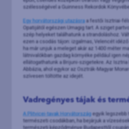
szélességével a Guinness Rekordok Könyvébe 
Egy horvátországi utazásra
a festői Isztriai-fé
Opatijától egészen Umagig tart. A sziget partv
szép helyeket találhatunk a strandoláshoz. Vált
ezen a csodás tájon: izgalmas, Velencét idéző
ha már unjuk a meleget akár az 1400 méter m
látnivalókban gazdag környéke például igen né
ellátogathatunk a Brijuni-szigetekre. Az Isztr
Abbázia, ahol egykor az Osztrák-Magyar Mon
szívesen töltötte az idejét.
Vadregényes tájak és term
A Plitvicei-tavak Horvátország
egyik legszebb 
természeti csodákban, ha bejárjuk a vízesése
természeti képződménye Budapesttől csupán 50