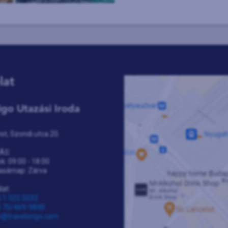
lat
igo Utazási Iroda
t, Szondi utca 20.
ÁS:
k: 09:00 - 18:00
asárnap: Zárva
lat:
 1 322 0032
 70/469-9890
o@travelorigo.com