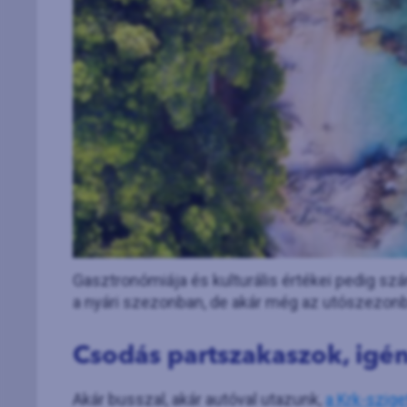
Gasztronómiája és kulturális értékei pedig sz
a nyári szezonban, de akár még az utószezonb
Csodás partszakaszok, igé
Akár busszal, akár autóval utazunk,
a Krk-sziget