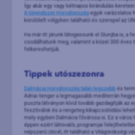
Így akár egy vagy kétnapos kirándulás keretein 
A tórendszer Horvátország
egyik varázslatos 
körülölelt völgyben található és szerepel az U
Ha már itt járunk látogassunk el Slunjba is, a f
csodálhatunk meg, valamint a közel 300 éves t
felkereshetjük.
Tippek utószezonra
Dalmácia Horvátország talán legszebb
és term
Adriai-tenger a legmagasabb mediterrán hegye
puszta látványon kívül tovább gazdagítják az e
fesztiválok és a rengeteg kikapcsolódási lehe
mely egyben Dalmácia fővárosa is. Ez a város
éppen ezért látnivalói, programjai felejthetetle
népszerű úticél, itt található a Világörökségi v