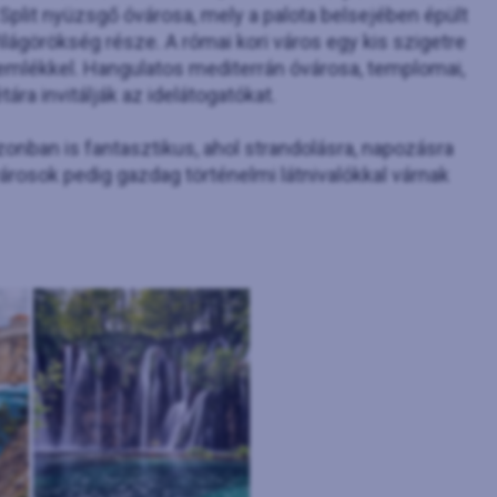
Split nyüzsgő óvárosa, mely a palota belsejében épült
ilágörökség része. A római kori város egy kis szigetre
 emlékkel. Hangulatos mediterrán óvárosa, templomai,
ra invitálják az idelátogatókat.
onban is fantasztikus, ahol strandolásra, napozásra
árosok pedig gazdag történelmi látnivalókkal várnak