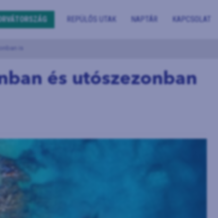
ORVÁTORSZÁG
REPÜLŐS UTAK
NAPTÁR
KAPCSOLAT
onban is
nban és utószezonban