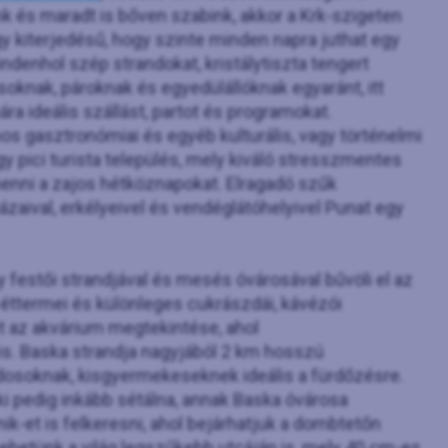
k és maradt is bőven szabink, akkor a Krk-szigeten
gy kiterjedésű, hogy szinte minden napra juthat egy
denhol szép strandokat, kristálytiszta tengert
osoknak, pároknak és egyedülállóknak egyaránt, itt
a ideális szállást, partot és programokat.
os gasztronómiai és egyéb kulturális, vagy történelmi
gy pici turista település, mely kiváló stresszmentes
henni a zajos hétköznapokat. Elragadó szűk
házaival, erkélyeivel és vendéglátóhelyivel Punat egy
y festői strandjával és mesés óvárosával bűvöli el az
, éttermei és különleges cukrászdái, kávézói
et az akvárium megtekintése, ahol
is. Baska strandja nagyjából 2 km hosszú
ádosoknak, kisgyermekeseknek ideális a fürdőzésre.
ki pedig inkább sétálna, annak Baska óvárosa
ik-et is felkeresni, ahol bejárhatjuk a dombtetőn
ehetünk a világ legszűkebb utcáján is, mely 40 cm-es