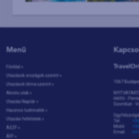
Menü
Kapcso
TravelOr
Főoldal »
Utazások országok szerint »
1067 Budapes
Utazások téma szerint »
Akciós utak »
NYITVATART
Hétfő - Pénte
Utazási Naptár »
Szombat - V
Hasznos tudnivalók »
Ügyfélszolgá
Utazási feltételek »
Tel:
+36
Mobil:
+36
ÁSZF »
Email:
inf
ÁFF »