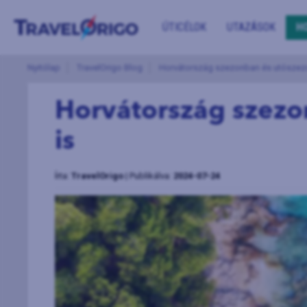
ÚTICÉLOK
UTAZÁSOK
H
Nyitólap
TravelOrigo Blog
Horvátország szezonban és utószez
Horvátország szezo
is
Írta:
TravelOrigo
| Publikálva:
2024-07-24