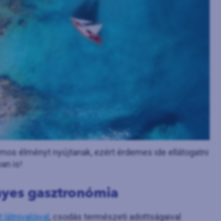
ámos élményt nyújtanak, ezért érdemes ide ellátogatni
an is!
nyes gasztronómia
 látnivalóival
, csodás természeti adottságaival