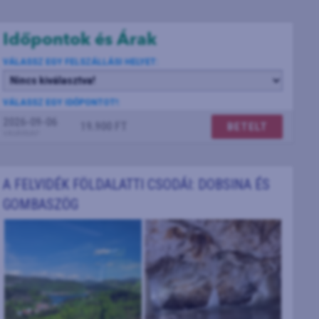
Időpontok és Árak
VÁLASSZ EGY FELSZÁLLÁSI HELYET:
VÁLASSZ EGY IDŐPONTOT!:
2026-09-06
19.900 FT
BETELT
VASÁRNAP
A FELVIDÉK FÖLDALATTI CSODÁI: DOBSINA ÉS
GOMBASZÖG