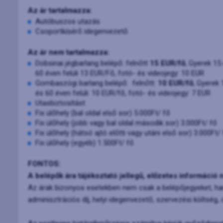
Az ár tartalmazza:
Autóbuszos utazás
Csoportkísérő idegenvezető
Az ár nem tartalmazza:
Dobsinai jégbarlang belépő: felnőtt
15 EUR/fő
, Gyerek 15
60 éven felüli 13 EUR/Fő, fotó- és videojegy: 10 EUR
Gombaszögi barlang belépő: felnőtt:
10 EUR/fő
, Gyerek 
és 60 éven felüli: 10 EUR/fő, fotó- és videojegy: 7 EUR
Utasbiztosítást
Fix ülőhely (bal oldal első sor) 5.000Ft/ fő
Fix ülőhely (jobb vagy bal oldal második sor) 3.000Ft/ fő
Fix ülőhely (hátsó ajtó előtti vagy utáni első sor) 3.000Ft/
Fix ülőhely (egyéb) 1.500Ft/ fő
FONTOS:
A belépők ára tájékoztató jellegű, előzetes információ
Az árak bizonyos esetekben nem csak a belépőjegyeket, han
adminisztrációs díj, helyi idegenvezető, szervezési költség, 