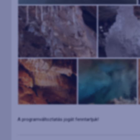
A programváltoztatás jogát fenntartjuk!