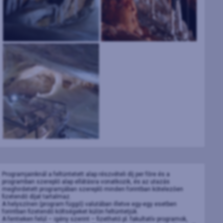
Programjainknál a feltüntetett alap részvételi díj per főre és a
programban szereplő alap ellátásra vonatkozik, és az utazás
meghirdetett programjában szereplő minden forintban kötelezően
fizetendő díjat tartalmaz.
A helyszínen (program függő) valutában illetve egy-egy esetben
forintban fizetendő költségeket külön feltüntetjük.
A fentieken felül – igény szerint – fizethető pl. fakultatív programok,