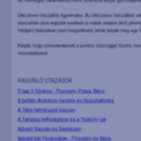
Az esetleges határellenőrzésre számítva kérjük győződjen
Útközbeni felszállók figyelmébe: Az útközbeni felszállást vá
visszafelé úton legtöbb esetben a másik oldalon lévő pihen
felüljáró hiányában nem megoldható, tehát kérjék meg egy 
Kérjük, hogy szíveskedjenek a pontos összeggel fizetni, m
visszaadásból.
HASONLÓ UTAZÁSOK
3 nap 3 főváros - Pozsony, Prága, Bécs
A betléri Andrássy kastély és Krasznahorka
A Tátra természeti kincsei
A Tatratea felfedezése és a Thököly-vár
Advent Kassán és Eperjesen
Advent két fővárosban - Pozsony és Bécs