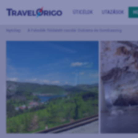
ÚTICÉLOK
UTAZÁSOK
H
Nyitólap
A Felvidék földalatti csodái: Dobsina és Gombaszög