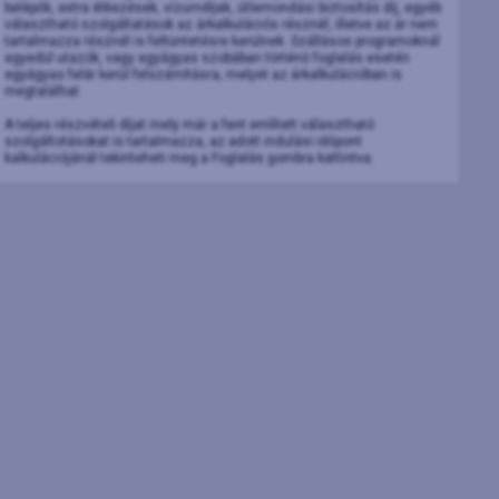
belépők, extra étkezések, vízumdíjak, útlemondási biztosítás díj, egyéb
választható szolgáltatások az árkalkulációs résznél, illetve az ár nem
tartalmazza résznél is feltüntetésre kerülnek. Szállásos programoknál
egyedül utazók, vagy egyágyas szobában történő foglalás esetén
egyágyas felár kerül felszámításra, melyet az árkalkulációban is
megtalálhat.
A teljes részvételi díjat mely már a fent említett választható
szolgáltotásokat is tartalmazza, az adott indulási időpont
kalkulációjánál tekinteheti meg a Foglalás gombra kattintva.