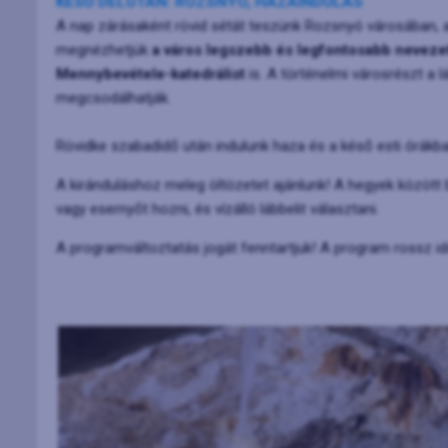
KÉSŐ DÉLUTÁN: ROZSNYÓ, HAZAINDULÁS
A nap zárásaként rövid sétát teszünk Rozsnyó városában, aho
megnézhetjük
a város legszebb és legfontosabb nevezet
Mennybevétele-katedrálist
is. A történelmi városrészt a 
megcsodálhatják.
Rövidke szabadidő után indulunk haza és a késő esti órákban
A kiránduláshoz meleg öltözetet ajánlunk! A hegyek között
vagy esernyőt hozni, és vízálló lábbelit választani.
A programváltoztatás jogát fenntartjuk! A program rossz i