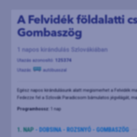
A Felvidék földalatti 
Gombaszög
1 napos kirándulás Szlovákiában
Utazás azonosító:
125374
Utazás:
autóbusszal
Egész napos kirándulásunk alatt megismerhet a Felvidék mag
Fedezze fel a Szlovák Paradicsom bámulatos jégvilágát, ma
Programhossz:
1 nap
1. NAP
- DOBSINA - ROZSNYÓ - GOMBASZÖG