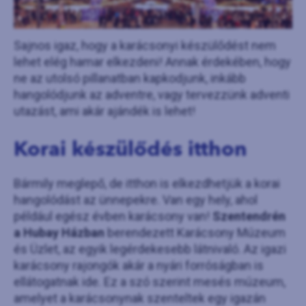
Sajnos igaz, hogy a karácsonyi készülődést nem
lehet elég hamar elkezdeni! Annak érdekében, hogy
ne az utolsó pillanatban kapkodjunk, inkább
hangolódjunk az adventre, vagy tervezzünk adventi
utazást, ami akár ajándék is lehet!
Korai készülődés itthon
Bármily meglepő, de itthon is elkezdhetjük a korai
hangolódást az ünnepekre. Van egy hely, ahol
például egész évben karácsony van!
Szentendrén
a Hubay Házban
berendezett Karácsony Múzeum
és Üzlet, az egyik legérdekesebb látnivaló. Az igazi
karácsony rajongók akár a nyári forróságban is
ellátogatnak ide. Ez a szó szerint mesés múzeum,
amelyet a karácsonynak szenteltek egy igazán