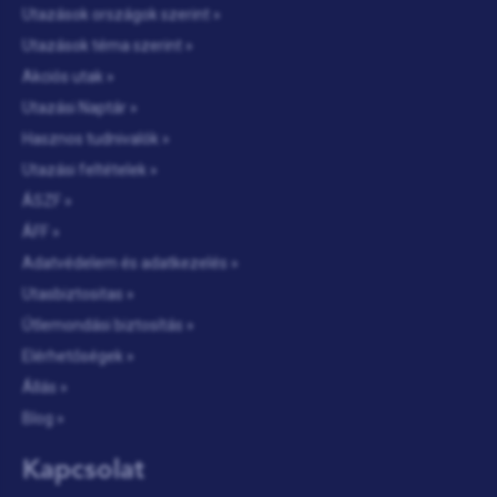
Utazások országok szerint »
Utazások téma szerint »
Akciós utak »
Utazási Naptár »
Hasznos tudnivalók »
Utazási feltételek »
ÁSZF »
ÁFF »
Adatvédelem és adatkezelés »
Utasbiztositas »
Útlemondási biztosítás »
Elérhetőségek »
Állás »
Blog »
Kapcsolat