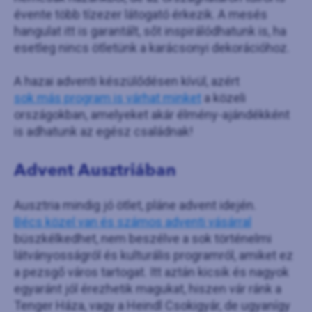
évente több tízezer látogató érkezik. A mesés
hangulat itt is garantált, sőt inspirálódhatunk is, ha
esetleg nincs ötletünk a karácsonyi dekorációhoz.
A hazai adventi készülődésen kívül, azért
sok más program is várhat minket
a közeli
országokban, amelyeket akár élmény-ajándékként
is adhatunk az egész családnak!
Advent Ausztriában
Ausztria mindig jó ötlet, pláne advent idején.
Bécs közel van és számos adventi vásárral
büszkélkedhet, nem beszélve a sok történelmi
látványosságról és kulturális programról, amiket ez
a pezsgő város tartogat. Itt aztán kicsik és nagyok
egyaránt jól érezhetik magukat, hiszen vár ránk a
Tenger Háza, vagy a Heindl Csokigyár, de ugyanígy