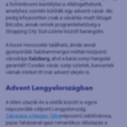
a Schönbrunni kastélyba is ellátogathatunk,
amelyhez szintén kötődik egy adventi vásár. Aki
pedig kifejezetten csak a vásárlás miatt látogat
Bécsbe, annak remek programlehetőség a
Shopping City Süd üzletei között barangolni.
A kissé messzebb található, ámde annál
gyönyörűbb Salzkammergut méltán központi
városkája
Salzburg
, ahol a karácsonyi hangulat
garantált! Csodás vásár, szép üzletek, koncertek
várnak minket itt már advent idején is.
Advent Lengyelországban
A télen utazók és a síelők között is egyre
népszerűbb célpont Lengyelország.
Zakopane a Magas-Tátra
népszerű üdülővárosa,
pazar faházaival igazi romantikus időutazás a