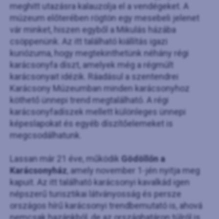
meghitt utazásra kalauzolja el a vendégeket. A
múzeum előterében rögtön egy mesebeli jelenet
vár minket, hiszen egyből a Mikulás házába
csöppenünk. Az itt található kiállítás igazi
kuriózuma, hogy megtekinthetünk néhány régi
karácsonyfa díszt, amelyek még a régmúlt
karácsonyait idézik. Ráadásul a szentendrei
Karácsony Múzeumban minden karácsonyhoz
köthető ünnepi trend megtalálható. A régi
karácsonyfadíszek mellett különleges ünnepi
képeslapokat és egyéb díszítőelemeket is
megcsodálhatunk.
Lassan már 21 éve, működik
Gödöllőn a
Karácsonyház
, amely november 1-jén nyitja meg
kapuit. Az itt található karácsonyi kavalkád igen
népszerű turisztikai látványosság és persze
országos hírű karácsonyi trendbemutató is, ahová
nemcsak hazánkból, de az országhatáron túlról is