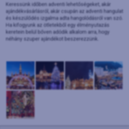
Keressünk időben adventi lehetőségeket, akár
ajándékvásárlásról, akár csupán az adventi hangulat
és készülődés izgalma adta hangolódásról van szó.
Ha kifogyunk az ötletekből egy élményutazás
keretein belül bőven adódik alkalom arra, hogy
néhány szuper ajándékot beszerezzünk.