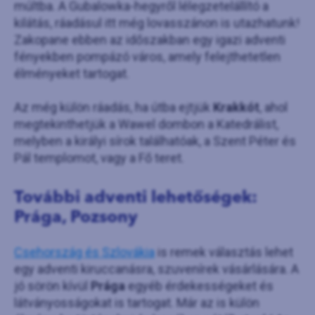
múltba. A Gubalowka-hegyről lélegzetelállító a
kilátás, ráadásul itt még lovasszánon is utazhatunk!
Zakopane ebben az időszakban egy igazi adventi
fényekben pompázó város, amely felejthetetlen
élményeket tartogat.
Az még külön ráadás, ha útba ejtjük
Krakkót
, ahol
megtekinthetjük a Wawel dombon a Katedrálist,
melyben a királyi sírok találhatóak, a Szent Péter és
Pál templomot, vagy a Fő teret.
További adventi lehetőségek:
Prága, Pozsony
Csehország és Szlovákia
is remek választás lehet
egy adventi kiruccanásra, szuvenírek vásárlására. A
jó sörön kívül
Prága
egyéb érdekességeket és
látványosságokat is tartogat. Már az is külön