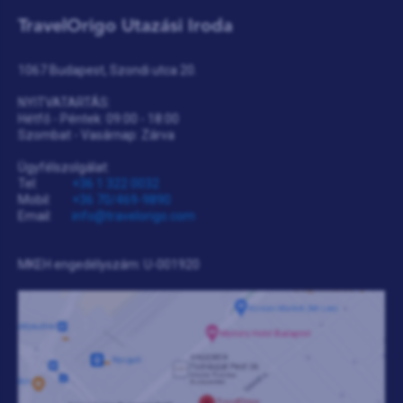
TravelOrigo Utazási Iroda
1067 Budapest, Szondi utca 20.
NYITVATARTÁS:
Hétfő - Péntek: 09:00 - 18:00
Szombat - Vasárnap: Zárva
Ügyfélszolgálat:
Tel:
+36 1 322 0032
Mobil:
+36 70/469-9890
Email:
info@travelorigo.com
MKEH engedélyszám: U-001920