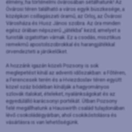
élmény, ha történelmi óvárosában sétálhatunk! Az
Óvárosi téren található a város egyik büszkesége, a
középkori csillagászati óramű, az Orloj, az Óvárosi
Városháza és Husz János szobra. Az óra minden
egész órában népszerű „játékba” kezd, amelyet a
turisták izgatottan várnak. Ez a csodás, misztikus
remekmű apostolszobrokkal és harangjátékkal
örvendezteti a járókelőket.
A hozzánk igazán közeli Pozsony is sok
meglepetést kínál az adventi időszakban: a Főtéren,
a Ferencesek terén és a Hviezdoslav téren együtt
közel száz bódéban kínálják a hagyományos
szlovák italokat, ételeket, nyalánkságokat és az
egyedülálló karácsonyi portékát. Útban Pozsony
felé megállhatunk a Hauswirth család tulajdonában
lévő csokoládégyárban, ahol csokikóstolásra és
vásárlásra is van lehetőségünk.