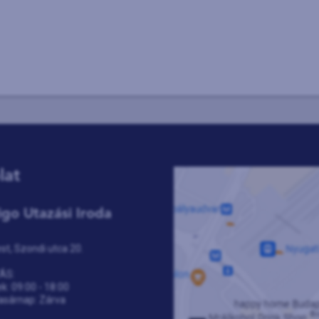
lat
igo Utazási Iroda
t, Szondi utca 20.
ÁS:
k: 09:00 - 18:00
asárnap: Zárva