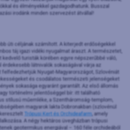
alókkal és élményekkel gazdagodhatunk. Busszal
zási irodánk minden szervezést átvállal!
b úti céljának számított. A kiterjedt erdőségekkel
mbos táj igazi vidéki nyugalmat áraszt. A természetet,
at kedvelő turisták körében egyre népszerűbbé váló,
ál érdekesebb látnivalók sokaságával várja az
tt felfedezhetjük Nyugat-Magyarországot, Szlovéniát
rdekességeket és csodálatos természeti jelenségeket
mények sokasága egyaránt garantált. Az első állomás
y történelmi jelentőséggel bír: itt található
kus stílusú műemléke, a Szentháromság-templom,
bbségében magyarok lakta Dobronakban (szlovénül
keresztelt
Trópusi Kert és Orchideafarm
, amely
lalkozása. A négy hektáros üvegházban trópusi
tenek geotermikus energiával – 160 féle orchideából