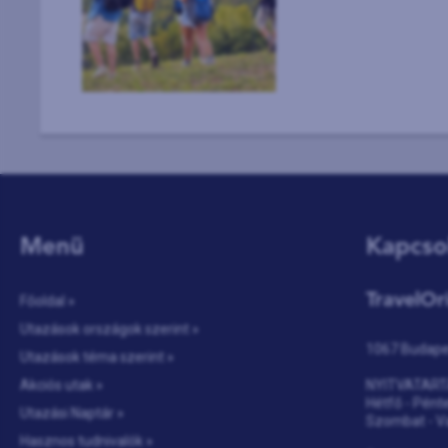
Menü
Kapcso
TravelOr
Főoldal »
Utazások országok szerint »
1067 Budapes
Utazások téma szerint »
Akciós utak »
NYITVATART
Hétfő - Pénte
Utazási Naptár »
Szombat - V
Hasznos tudnivalók »