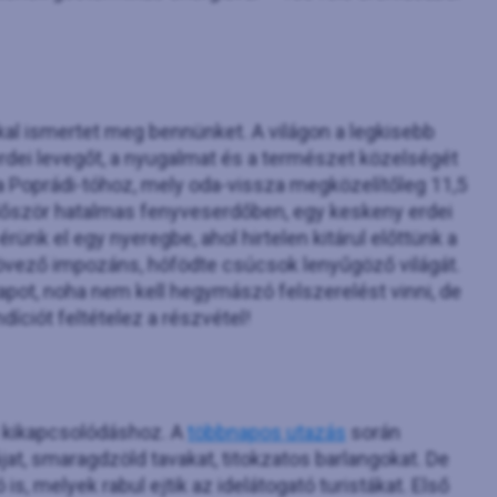
akkal ismertet meg bennünket. A világon a legkisebb
rdei levegőt, a nyugalmat és a természet közelségét
a a Poprádi-tóhoz, mely oda-vissza megközelítőleg 11,5
lőször hatalmas fenyveserdőben, egy keskeny erdei
nk el egy nyeregbe, ahol hirtelen kitárul előttünk a
 övező impozáns, hófödte csúcsok lenyűgöző világát.
llapot, noha nem kell hegymászó felszerelést vinni, de
ndíciót feltételez a részvétel!
i kikapcsolódáshoz. A
többnapos utazás
során
t, smaragdzöld tavakat, titokzatos barlangokat. De
ó is, melyek rabul ejtik az idelátogató turistákat. Első