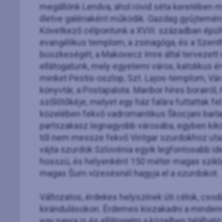
megállónk Lendva, ahol rövid séta keretében 
illetve galériaként működik. Gazdag gyűjtemén
Következő célpontunk a XVIII. században épült
evangélikus templom, a zsinagóga, és a Szen
büszkeségét, a Makovecz Imre által tervezett 
ellátogatunk, mely egyetemi város, katolikus é
minket Pestis-oszlop, Szt. Lajos-templom, Vár
könyvtár, a Postapalota. Maribor híres borairól,
szőlőtőkéje, melyet egy ház falára futtattak fe
közelében fekvő vadromantikus Škocjani barl
partszakasz legnagyobb városába, egyben kiköt
től nem messze fekvő Vintgar szurdokhoz utaz
vájta szurdok Szlovénia egyik legfontosabb i
hosszú, és helyenként 150 méter magas szikla
magas Šum vízesésnél hagyja el a szurdokot.
Változatos, érdekes helyszínek úti célok, cso
kirándulásokon. Érdemes kiszakadni a mindenn
egy napra is és ellátogatni a közelben találha