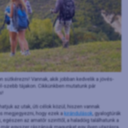
sütkérezni! Vannak, akik jobban kedvelik a jövés-
él-szebb tájakon. Cikkünkben mutatunk pár
i!
atjuk az utak, úti célok közül, hiszen vannak
os megjegyezni, hogy ezek a
kirándulások
, gyalogtúrák
k, egészen az amatőr szinttől, a haladóig találhatunk a
már egyszer rászánjuk magunkat egy ilyen utazásra,