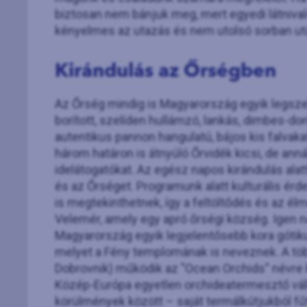
biztosan nem bánjuk meg, mert egyedi látniv
kényelmes az utazás és nem utolsó sorban uta
Kirándulás az Őrségben
Az Őrség mindig is Magyarország egyik legszeb
borított, szelíden hullámzó, lankás, dimbes-do
autentikus pannon hangulatú, bájos kis falvak
három határon is átnyúló Őrvidék kicsi, de ann
idelátogatókat. Az egész napos kirándulás ala
és az Őrséget. Programunk alatt kulturális é
is megtekinthetnek, így a feltöltődés és az él
Velemér, amely egy apró őrségi község. Igen nag
Magyarország egyik legjelentősebb kora góti
melyet a Fény templomának is neveznek. A tö
Dobrovnik) működik az "Ocean Orchids" névre 
Közép-Európa egyetlen orchideatermesztő vál
körülmények között – saját termálkútjukból fű