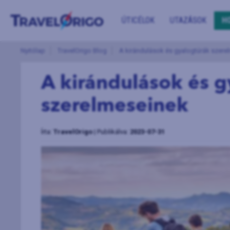
ÚTICÉLOK
UTAZÁSOK
H
Nyitólap
TravelOrigo Blog
A kirándulások és gyalogtúrák szere
A kirándulások és 
szerelmeseinek
Írta:
TravelOrigo
| Publikálva:
2023-07-31