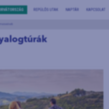
ORVÁTORSZÁG
REPÜLŐS UTAK
NAPTÁR
KAPCSOLAT
lmeseinek
gyalogtúrák