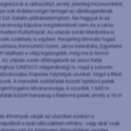
megnézzük a várkastélyt, amely jelenleg múzeumként,
ye sok érdekességet tartogat az idelátogatóknak.
 Szt. Katalin-plébániatemplom. Ne hagyjuk ki az
tháromság-kápolna megtekintését sem és a város
modern Kultúrházat. Az utazás során Mariborba is
rseki székhely is egyben. Rengeteg látnivaló fogad
osháza, Keresztelő Szent János katedrális, Egyetemi
 itt található a világ legöregebb, még ma is termő
l. Az utazás során ellátogatunk az olasz határ
anghoz (UNESCO világörökség) is, majd a szlovén
ővárosába, Koperbe folytatjuk utunkat. Végül a Bled-
unk. A meredek sziklafalak között tajtékzó patak
degenforgalmi látványossága. A szurdok 1 600 m
falak között kanyarog a Radovna patak, amely a 16 m
dás élmények várják az utazókat ezeken a
apokból a nyári időszakban néhány-, vagy akár csak
tó természeti és történelmi látnivalókban gazdag