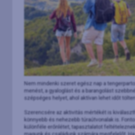
Nem mindenki szeret egész nap a tengerparton 
menést, a gyaloglást és a barangolást szebbn
szépséges helyet, ahol aktívan lehet időt tölten
Szerencsére az aktivitás mértékét is kiválaszth
könnyebb és nehezebb túraútvonalak is. Font
különféle erőnlétet, tapasztalatot feltételezne
magunk és családunk számára megfelelőt. Ha 