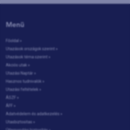
találtunk itthon. A Shopping City Süd
Bécs egyik legnagyobb bevásárló
központja, több mint 3...
KÖVETKEZŐ INDULÁSOK:
Menü
2026-08-20
|
BETELET
2026-10-03
|
SZOMBAT
Főoldal »
Utazások országok szerint »
Utazások téma szerint »
Akciós utak »
Utazási Naptár »
Hasznos tudnivalók »
Utazási feltételek »
ÁSZF »
ÁFF »
Adatvédelem és adatkezelés »
Utasbiztositas »