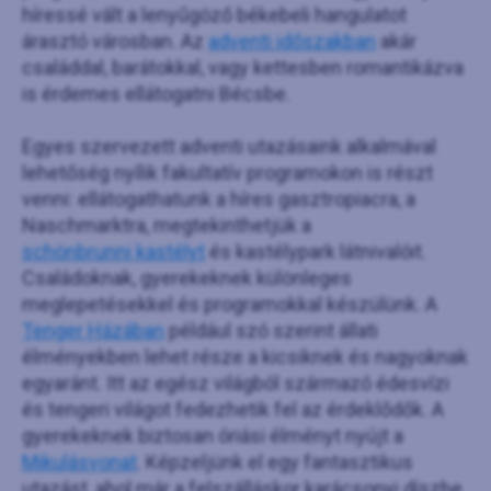
híressé vált a lenyűgöző békebeli hangulatot
árasztó városban. Az
adventi időszakban
akár
családdal, barátokkal, vagy kettesben romantikázva
is érdemes ellátogatni Bécsbe.
Egyes szervezett adventi utazásaink alkalmával
lehetőség nyílik fakultatív programokon is részt
venni: ellátogathatunk a híres gasztropiacra, a
Naschmarktra, megtekinthetjük a
schönbrunni kastélyt
és kastélypark látnivalóit.
Családoknak, gyerekeknek különleges
meglepetésekkel és programokkal készülünk. A
Tenger Házában
például szó szerint állati
élményekben lehet része a kicsiknek és nagyoknak
egyaránt. Itt az egész világból származó édesvízi
és tengeri világot fedezhetik fel az érdeklődők. A
gyerekeknek biztosan óriási élményt nyújt a
Mikulásvonat
. Képzeljünk el egy fantasztikus
utazást, ahol már a felszálláskor karácsonyi díszbe