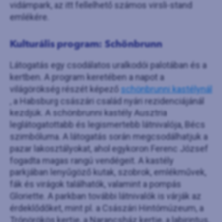
vidámpark, az itt fellelhető számos virsli-stand
emlékére.
Kulturális program: Schönbrunn
Látogatás egy csodálatos uralkodói palotában és a
kertben. A program keretében a napot a
világörökség részét képező
schönbrunni kastélynál
, a Habsburg császári család nyári rezidenciájánál
kezdjük. A schönbrunni kastély Ausztria
leglátogatottabb és legismertebb látnivalója, Bécs
szimbóluma. A látogatás során megcsodálhatjuk a
pazar lakosztályokat, ahol egykoron Ferenc József
fogadta magas rangú vendégeit. A kastély
parkjában lenyűgöző kutak, szobrok, emlékművek,
fák és virágok találhatók, valamint a pompás
Gloriette. A parkban további látnivalók is várják az
érdeklődőket, mint pl. a Császári Hintómúzeum, a
Trónörökös kertje, a Narancsház kertje, a labirintus,