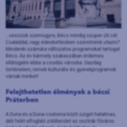
...vesszük szemügyre, Bécs mindig szuper úti cél.
Családdal, vagy édeskettesben szeretnénk utazni?
Mindenki számára változatos programokat tartogat
Bécs. Az év bármely szakaszában érdemes
ellátogatni ebbe a csodás városba. Gazdag
történelem, remek kulturális és gyerekprogramok
várnak minket!
Felejthetetlen élmények a bécsi
Práterben
A Duna és a Duna-csatorna közti sziget hatalmas,
déli felét elfoglaló zöldterület az osztrák főváros