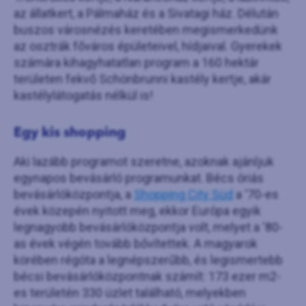
az állatkert, a Pálmaház és a Sivatagi ház. Délután
buszos városnézés keretében megismerkedünk
az osztrák főváros épületeivel, hídjaival. Gyerekek
számára kihagyhatatlan program a 160 hektár
területen fekvő Schönbrunni kastély kertje, akár
kastélylátogatás nélkül is!
Egy kis shopping
Aki lazább programot szeretne, azoknak ajánljuk
egynapos bevásárló programunkat. Bécs óriás
bevásárlóközpontja, a
Shopping City Süd
a ‘70-es
évek közepén nyitott meg, ekkor Európa egyik
legnagyobb bevásárlóközpontja volt, melyet a ‘80-
as évek végén tovább bővítettek. A magyarok
körében régóta a legnépszerűbb, és legismertebb
bécsi bevásárlóközpontnak számít: 173 ezer m2-
es területén 330 üzlet található, melyekben