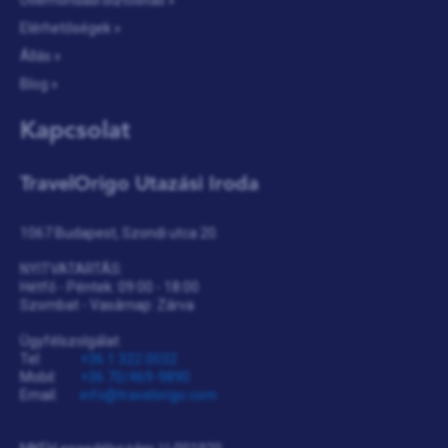
Útlemondási biztosítás »
Elérhetőségek »
Állás »
Blog »
Kapcsolat
TravelOrigo Utazási Iroda
1067 Budapest, Szondi utca 20.
NYITVATARTÁS:
Hétfő - Péntek: 09:00 - 18:00
Szombat - Vasárnap: Zárva
Ügyfélszolgálat:
Tel:
+36 1 322 0032
Mobil:
+36 70/469-9890
Email:
info@travelorigo.com