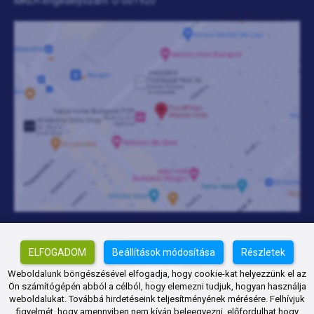
MKEH engedélyszám: U-001920
ELFOGADOM
Beállítások módosítása
Részletek
Weboldalunk böngészésével elfogadja, hogy cookie-kat helyezzünk el az
Ön számítógépén abból a célból, hogy elemezni tudjuk, hogyan használja
weboldalukat. Továbbá hirdetéseink teljesítményének mérésére. Felhívjuk
Created by Kurucz Csaba
figyelmét, hogy amennyiben nem kíván beleegyezni, előfordulhat hogy