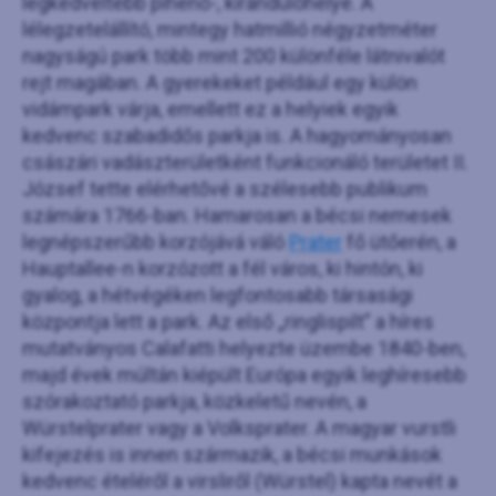
legkedveltebb pihenő-, kirándulóhelye. A
lélegzetelállító, mintegy hatmillió négyzetméter
nagyságú park több mint 200 különféle látnivalót
rejt magában. A gyerekeket például egy külön
vidámpark várja, emellett ez a helyiek egyik
kedvenc szabadidős parkja is. A hagyományosan
császári vadászterületként funkcionáló területet II.
József tette elérhetővé a szélesebb publikum
számára 1766-ban. Hamarosan a bécsi nemesek
legnépszerűbb korzójává váló
Prater
fő ütőerén, a
Hauptallee-n korzózott a fél város, ki hintón, ki
gyalog, a hétvégéken legfontosabb társasági
központja lett a park. Az első „ringlispilt” a híres
mutatványos Calafatti helyezte üzembe 1840-ben,
majd évek múltán kiépült Európa egyik leghíresebb
szórakoztató parkja, közkeletű nevén, a
Würstelprater vagy a Volksprater. A magyar vurstli
kifejezés is innen származik, a bécsi munkások
kedvenc ételéről a virsliről (Würstel) kapta nevét a