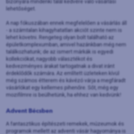
bizonyára mindenki talál kedvére való vásárlási
lehetőséget.
A nap fókuszában ennek megfelelően a vásárlás áll
- a számtalan kihagyhatatlan akciót szinte nem is
lehet követni. Rengeteg olyan bolt található az
épületkomplexumban, amivel hazánkban még nem
találkozhatunk; de az ismert márkák is egyedi
kollekciókat, nagyobb választékot és
kedvezményes árakat tartogatnak a divat iránt
érdeklődők számára. Az említett üzleteken kívül
még számos étterem és kávézó várja a megfáradt
vásárlókat egy kellemes pihenőre. Sőt, még egy
mozifilmre is beülhetünk, ha ehhez van kedvünk!
Advent Bécsben
A fantasztikus építészeti remekek, múzeumok és
programok mellett az adventi vásár hagyománya is