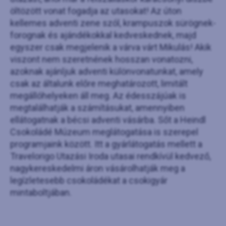
öltözött vonat fogadja az utasokat! Az úton
kellemes adventi zene szól, krampuszok sürögnek-
forognak és ajándékokkal kedveskednek, majd
egyszer csak megjelenik a várva várt Mikulás! Akik
viszont nem szeretnének hosszan vonatozni,
azoknak ajánljuk adventi különvonatunkat, amely
csak az általunk előre meghatározott, limitált
megállóhelyeken áll meg. Az édesszájúak is
megtalálhatják a számításukat, amennyiben
ellátogatnak a bécsi adventi vásárba. Sőt a Heindl
Csokoládé Múzeum meglátogatása is szerepel
programjaink között. Itt a gyárlátogatás mellett a
Travelorigo Utazási Iroda utasai rendkívül kedvező,
nagykereskedelmi áron vásárolhatják meg a
legízletesebb csokoládékat a csokigyár
mintaboltjában.